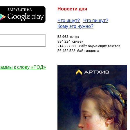
Новости дня
Что ищут?
Что пишут?
Кому это нужно?
53 963 слов
894 224 связей
214 227 380 байт обучающих текстов
56 452 528 байт индекса
раммы к слову «РОД»