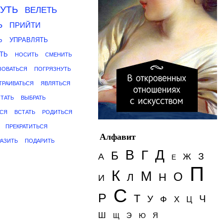
УТЬ
ВЕЛЕТЬ
Ь
ПРИЙТИ
Ь
УПРАВЛЯТЬ
ТЬ
НОСИТЬ
СМЕНИТЬ
ЗОВАТЬСЯ
ПОГРЯЗНУТЬ
ТРАИВАТЬСЯ
ЯВЛЯТЬСЯ
ТАТЬ
ВЫБРАТЬ
ЬСЯ
ВСТАТЬ
РОДИТЬСЯ
ПРЕКРАТИТЬСЯ
Алфавит
АЗИТЬ
ПОДАРИТЬ
Д
В
Г
Б
З
А
Ж
Е
П
К
М
О
Н
Л
И
С
Р
Т
Ч
У
Ф
Х
Ц
Ш
Э
Я
Щ
Ю