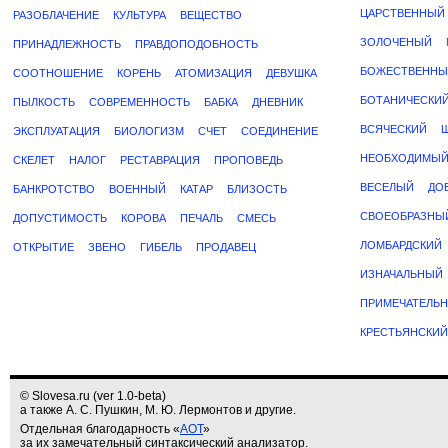
ЦАРСТВЕННЫЙ
РАЗОБЛАЧЕНИЕ
КУЛЬТУРА
ВЕЩЕСТВО
ЗОЛОЧЕНЫЙ
ПРИНАДЛЕЖНОСТЬ
ПРАВДОПОДОБНОСТЬ
БОЖЕСТВЕННЫ
СООТНОШЕНИЕ
КОРЕНЬ
АТОМИЗАЦИЯ
ДЕВУШКА
БОТАНИЧЕСКИ
ПЫЛКОСТЬ
СОВРЕМЕННОСТЬ
БАБКА
ДНЕВНИК
ВСЯЧЕСКИЙ
ЭКСПЛУАТАЦИЯ
БИОЛОГИЗМ
СЧЕТ
СОЕДИНЕНИЕ
НЕОБХОДИМЫ
СКЕЛЕТ
НАЛОГ
РЕСТАВРАЦИЯ
ПРОПОВЕДЬ
ВЕСЕЛЫЙ
ДО
БАНКРОТСТВО
ВОЕННЫЙ
КАТАР
БЛИЗОСТЬ
СВОЕОБРАЗНЫ
ДОПУСТИМОСТЬ
КОРОВА
ПЕЧАЛЬ
СМЕСЬ
ЛОМБАРДСКИЙ
ОТКРЫТИЕ
ЗВЕНО
ГИБЕЛЬ
ПРОДАВЕЦ
ИЗНАЧАЛЬНЫЙ
ПРИМЕЧАТЕЛЬ
КРЕСТЬЯНСКИЙ
© Slovesa.ru (ver 1.0-beta)
а также А. С. Пушкин, М. Ю. Лермонтов и другие.
Отдельная благодарность «
АОТ
»
за их замечательный синтаксический анализатор.