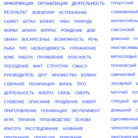
ИНФОРМАЦИЯ
ОРГАНИЗАЦИЯ
ДЕЯТЕЛЬНОСТЬ
ГЕРЦОГСКИЙ
РЕЗУЛЬТАТ
СОВРЕМЕННЫЙ
ЭКЗЕМПЛЯР
ИСТРЕБЛЕНИЕ
ФЛОРЕНТИЙСК
СЮЖЕТ
ШУТКА
БИЗНЕС
ЧЛЕН
ПРИРОДА
САКСОНСКИЙ
ФОРМА
ШПИОН
ВОПРОС
РОЖДЕНИЕ
ДОМ
ДРАКОНИЙ
Г
ОБМАН
ВОСКРЕСЕНЬЕ
ВОЗМОЖНОСТЬ
РЕЧЬ
НЕИСЧИСЛИМЫ
РЫБА
ТИП
НЕОБХОДИМОСТЬ
УПРАЖНЕНИЕ
МЯГКОСЕРДЫЙ
КОФЕ
РАБОТА
ПРОЯВЛЕНИЕ
ОПАСНОСТЬ
ПСИХИЧЕСКИЙ
ПОСЕЩЕНИЕ
ФАКТ
СТРУКТУРА
СМЫСЛ
ОДИНАКОВЫЙ
РУКОВОДИТЕЛЬ
ДРУГ
МНОЖЕСТВО
БОЛВАН
ЗАХУДАЛЫЙ
СОБРАНИЕ
РЕАЛИЗАЦИЯ
ЖИЗНЬ
ТОГО
МОГУЧИЙ
ГО
ДЕЯТЕЛЬНОСТЬ
ФЛЕЙТА
СВЯЗЬ
СМЕРТЬ
ТУРЕЦКИЙ
ВИ
СУЕВЕРИЕ
ОПИСАНИЕ
ПРОДЛЕНИЕ
ИЗВЕРГ
ДОМАШНИЙ
С
ПРИГОТОВЛЕНИЕ
ПУБЛИКАЦИЯ
ЭКСПЕРИМЕНТ
ОДНОИМЕННЫ
ИГРА
ПРИЗНАК
ПРОИЗВОДСТВО
ОСНОВА
ЧЕРНОГОРСКИ
КРАСОТА
РАССЛЕДОВАНИЕ
НАЗВАНИЕ
ЛАНГОБАРДСКИ
ПРИТЯЗАНИЕ
ОПЕРАЦИЯ
ЗАЯВЛЕНИЕ