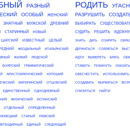
БНЫЙ
РОДИТЬ
РАЗНЫЙ
УГАСН
ЕСКИЙ
ОСОБЫЙ
РАЗРУШИТЬ
СОЗДАТ
ЖЕНСКИЙ
ЗНАТНЫЙ
МУЖСКОЙ
ДРЕВНИЙ
ВЫБИРАТЬ
СУЩЕСТВОВАТ
Й
СТАРИННЫЙ
СУДИТЬ
РЕШИТЬ
ВДОХНУ
НОВЫЙ
ЦАРСКИЙ
ИЗВЕСТНЫЙ
ЦЕЛЫЙ
ЗНАТЬ
ДАТЬ
ОЗАРИТЬ
ОБРА
РЕДНИЙ
ФЕОДАЛЬНЫЙ
ИТАЛЬЯНСКИЙ
ДЕРЖАТЬСЯ
СОБРАТЬСЯ
ВЫС
АВНЫЙ
ЖАЛКИЙ
ЛЮДСКОЙ
ИДТИ
ВЫМЕРЕТЬ
БРАТЬ
ОБИ
БОЯРСКИЙ
ГРАММАТИЧЕСКИЙ
СТАВИТЬ
ПОКИНУТЬ
ОКАЗАТ
ИЙ
АРИСТОКРАТИЧЕСКИЙ
ХОРОШИЙ
ОБЕСЧЕСТИТЬ
ИСПОЛЬЗОВАТЬ
ЕЧЕСКИЙ
МАТЕРИНСКИЙ
ОТЦОВСКИЙ
СОЗДАВАТЬ
ВЫРВАТЬСЯ
ВОЗР
ЕДИНСТВЕННЫЙ
ОДНОДНЕВНЫЙ
СНИЗИТЬСЯ
НАЙТИ
НИЙ
ФИЗИЧЕСКИЙ
ИСПАНСКИЙ
ОТДЕЛЬНЫЙ
ОПРЕДЕЛЕННЫЙ
НЕМЕЦКИЙ
СТАРЫЙ
РИМСКИЙ
ЛЕГЕНДАРНЫЙ
ЕДИНЫЙ
СЛЕДУЮЩИЙ