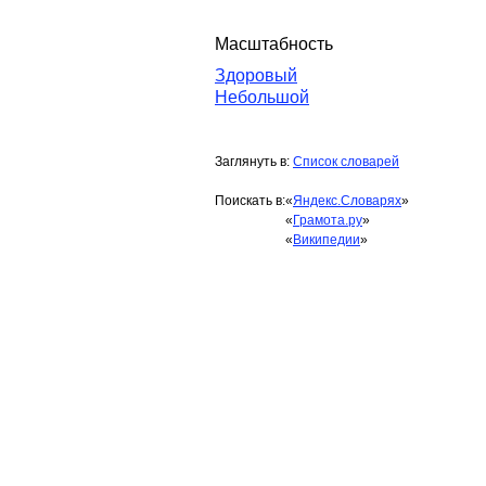
Масштабность
Здоровый
Небольшой
Заглянуть в:
Список словарей
Поискать в:
«
Яндекс.Словарях
»
«
Грамота.ру
»
«
Википедии
»