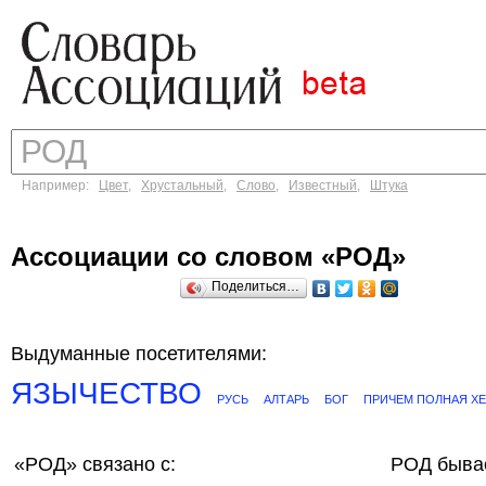
Например:
Цвет
,
Хрустальный
,
Слово
,
Известный
,
Штука
Ассоциации со словом «РОД»
Поделиться…
Выдуманные посетителями:
ЯЗЫЧЕСТВО
РУСЬ
АЛТАРЬ
БОГ
ПРИЧЕМ ПОЛНАЯ Х
«РОД»
связано с:
РОД быва