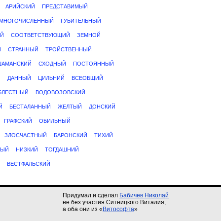
АРИЙСКИЙ
ПРЕДСТАВИМЫЙ
МНОГОЧИСЛЕННЫЙ
ГУБИТЕЛЬНЫЙ
Й
СООТВЕТСТВУЮЩИЙ
ЗЕМНОЙ
Й
СТРАННЫЙ
ТРОЙСТВЕННЫЙ
ШАМАНСКИЙ
СХОДНЫЙ
ПОСТОЯННЫЙ
Й
ДАННЫЙ
ЦИЛЬНИЙ
ВСЕОБЩИЙ
БЛЕСТНЫЙ
ВОДОВОЗОВСКИЙ
Й
БЕСТАЛАННЫЙ
ЖЕЛТЫЙ
ДОНСКИЙ
ГРАФСКИЙ
ОБИЛЬНЫЙ
ЗЛОСЧАСТНЫЙ
БАРОНСКИЙ
ТИХИЙ
НЫЙ
НИЗКИЙ
ТОГДАШНИЙ
ВЕСТФАЛЬСКИЙ
Придумал и сделал
Бабичев Николай
не без участия Ситницкого Виталия,
а оба они из «
Витософта
»