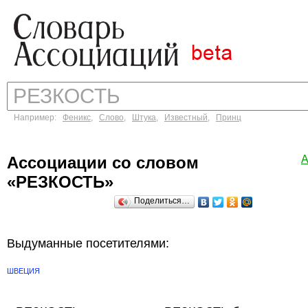
Например:
Феникс
,
Слово
,
Штука
,
Известный
,
Принц
Ассоциации со словом
А
«РЕЗКОСТЬ»
Поделиться…
Выдуманные посетителями:
ШВЕЦИЯ