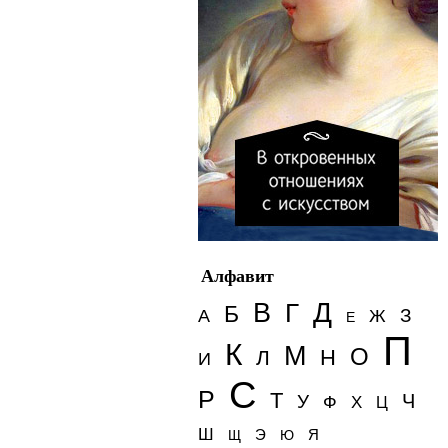
Алфавит
Д
В
Г
Б
З
А
Ж
Е
П
К
М
О
Н
Л
И
С
Р
Т
Ч
У
Ф
Х
Ц
Ш
Э
Я
Щ
Ю