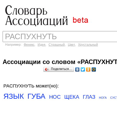
Например:
Феникс
,
Идея
,
Страшный
,
Цвет
,
Хрустальный
Ассоциации со словом «РАСПУХНУ
Поделиться…
РАСПУХНУТЬ может(но):
ЯЗЫК
ГУБА
НОС
ЩЕКА
ГЛАЗ
НОГА
СУС