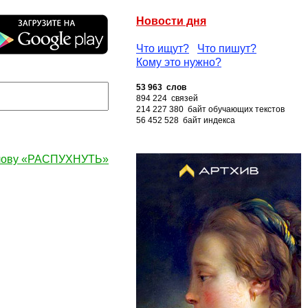
Новости дня
Что ищут?
Что пишут?
Кому это нужно?
53 963 слов
894 224 связей
214 227 380 байт обучающих текстов
56 452 528 байт индекса
слову «РАСПУХНУТЬ»