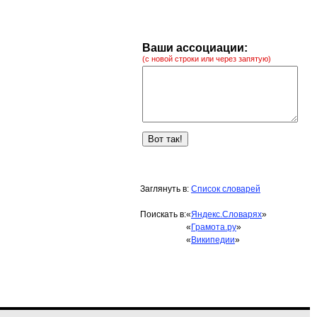
Ваши ассоциации:
(с новой строки или через запятую)
Заглянуть в:
Список словарей
Поискать в:
«
Яндекс.Словарях
»
«
Грамота.ру
»
«
Википедии
»