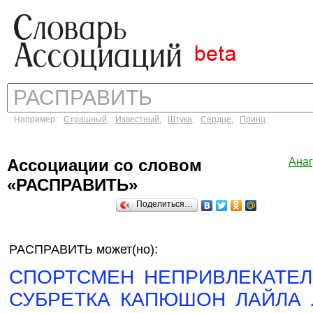
Например:
Страшный
,
Известный
,
Штука
,
Сердце
,
Принц
Ассоциации со словом
Ана
«РАСПРАВИТЬ»
Поделиться…
РАСПРАВИТЬ может(но):
СПОРТСМЕН
НЕПРИВЛЕКАТЕ
СУБРЕТКА
КАПЮШОН
ЛАЙЛА