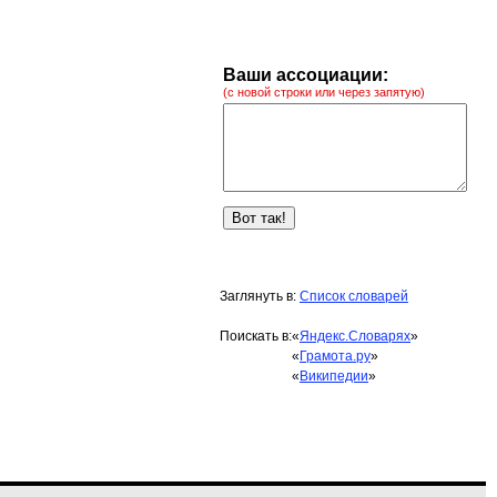
Ваши ассоциации:
(с новой строки или через запятую)
Заглянуть в:
Список словарей
Поискать в:
«
Яндекс.Словарях
»
«
Грамота.ру
»
«
Википедии
»