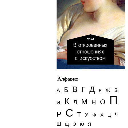
Алфавит
Д
В
Г
Б
З
А
Ж
Е
П
К
М
О
Н
Л
И
С
Р
Т
Ч
У
Ф
Х
Ц
Ш
Э
Я
Щ
Ю