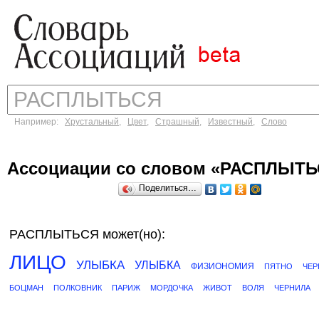
Например:
Хрустальный
,
Цвет
,
Страшный
,
Известный
,
Слово
Ассоциации со словом «РАСПЛЫТ
Поделиться…
РАСПЛЫТЬСЯ может(но):
ЛИЦО
УЛЫБКА
УЛЫБКА
ФИЗИОНОМИЯ
ПЯТНО
ЧЕ
БОЦМАН
ПОЛКОВНИК
ПАРИЖ
МОРДОЧКА
ЖИВОТ
ВОЛЯ
ЧЕРНИЛА