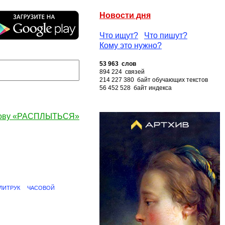
Новости дня
Что ищут?
Что пишут?
Кому это нужно?
53 963 слов
894 224 связей
214 227 380 байт обучающих текстов
56 452 528 байт индекса
лову «РАСПЛЫТЬСЯ»
ЛИТРУК
ЧАСОВОЙ