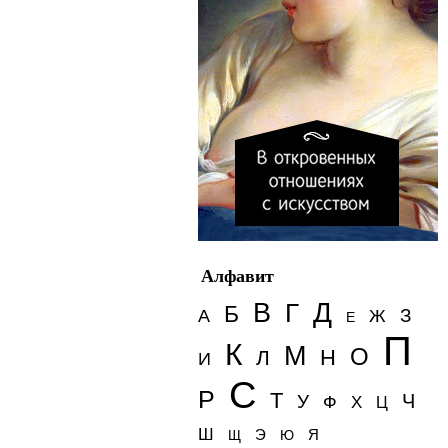
Алфавит
Д
В
Г
Б
З
А
Ж
Е
П
К
М
О
Н
Л
И
С
Р
Т
Ч
У
Ф
Х
Ц
Ш
Э
Я
Щ
Ю