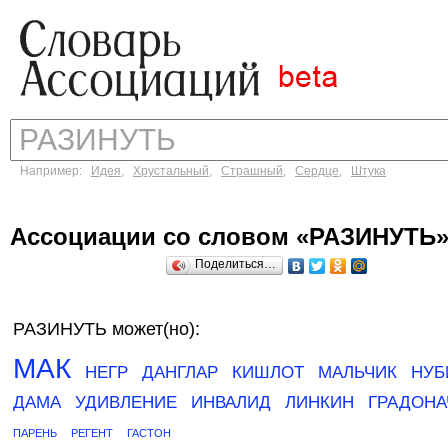
Например:
Идея
,
Хрустальный
,
Страшный
,
Сердце
,
Штука
Ассоциации со словом «РАЗИНУТЬ
Поделиться…
РАЗИНУТЬ может(но):
МАК
НЕГР
ДАНГЛАР
КИШЛОТ
МАЛЬЧИК
НУБ
ДАМА
УДИВЛЕНИЕ
ИНВАЛИД
ЛИНКИН
ГРАДОНА
ПАРЕНЬ
РЕГЕНТ
ГАСТОН