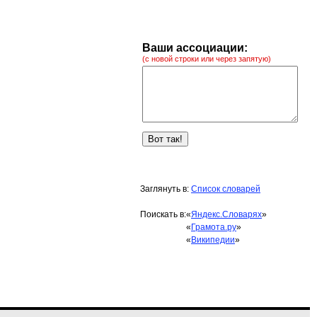
Ваши ассоциации:
(с новой строки или через запятую)
Заглянуть в:
Список словарей
Поискать в:
«
Яндекс.Словарях
»
«
Грамота.ру
»
«
Википедии
»