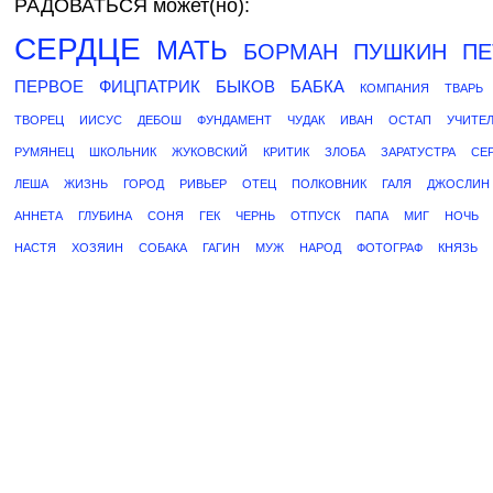
РАДОВАТЬСЯ может(но):
СЕРДЦЕ
МАТЬ
БОРМАН
ПУШКИН
ПЕ
ПЕРВОЕ
ФИЦПАТРИК
БЫКОВ
БАБКА
КОМПАНИЯ
ТВАРЬ
ТВОРЕЦ
ИИСУС
ДЕБОШ
ФУНДАМЕНТ
ЧУДАК
ИВАН
ОСТАП
УЧИТЕ
РУМЯНЕЦ
ШКОЛЬНИК
ЖУКОВСКИЙ
КРИТИК
ЗЛОБА
ЗАРАТУСТРА
СЕ
ЛЕША
ЖИЗНЬ
ГОРОД
РИВЬЕР
ОТЕЦ
ПОЛКОВНИК
ГАЛЯ
ДЖОСЛИН
АННЕТА
ГЛУБИНА
СОНЯ
ГЕК
ЧЕРНЬ
ОТПУСК
ПАПА
МИГ
НОЧЬ
НАСТЯ
ХОЗЯИН
СОБАКА
ГАГИН
МУЖ
НАРОД
ФОТОГРАФ
КНЯЗЬ