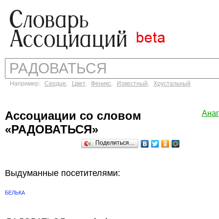
Например:
Сердце
,
Цвет
,
Феникс
,
Известный
,
Хрустальный
Ассоциации со словом
Ана
«РАДОВАТЬСЯ»
Поделиться…
Выдуманные посетителями:
БЕЛЬКА