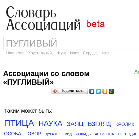
Например:
Хрустальный
,
Штука
,
Идея
,
Сердце
,
Цвет
Ассоциации со словом
А
«ПУГЛИВЫЙ»
Поделиться…
Таким может быть:
ПТИЦА
НАУКА
ЗАЯЦ
ВЗГЛЯД
КРОЛИК
ОСОБА
ГОВОР
ДУРАЧОК
ВИД
ЛОШАДЬ
АНТИЛОПА
ГОСПОДИН