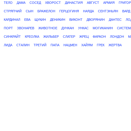
ТЕЛО
ДАМА
СОСЕД
ХВОРОСТ
ДИНАСТИЯ
АВГУСТ
АРМИЯ
ГРИГОР
СТРЯПЧИЙ
СЫН
БРАЖЕЛОН
ГЕРЦОГИНЯ
НАЯДА
СЕНТЭНЬЯН
ВАРД
КАРДИНАЛ
ЕВА
ЩУКИН
ДЕНИКИН
ВИКОНТ
ДВОРЯНИН
ДАНТЕС
ЛО
ПОРТ
ЗВОНАРЕВ
ЖИВОТНОЕ
ДУНКАН
УНКАС
МОГИКАНИН
СИСТЕМ
СИНКРАЙТ
КРЕОЛКА
ЖИЛЬБЕР
СЛАТЕР
ЖРЕЦ
ФАРАОН
ЛОНДОН
М
ЛИДА
СТАЛИН
ТРЕТИЙ
ПАПА
НАЦМЕН
ХАЙЯМ
ГРЕК
ЖЕРТВА