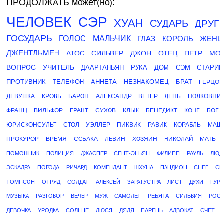
ПРОДОЛЖАТЬ может(но):
ЧЕЛОВЕК
СЭР
ХУАН
СУДАРЬ
ДРУГ
ГОСУДАРЬ
ГОЛОС
МАЛЬЧИК
ГЛАЗ
КОРОЛЬ
ЖЕН
ДЖЕНТЛЬМЕН
АТОС
СИЛЬВЕР
ДЖОН
ОТЕЦ
ПЕТР
МО
ВОПРОС
УЧИТЕЛЬ
ДААРТАНЬЯН
РУКА
ДОМ
СЭМ
СТАРИ
ПРОТИВНИК
ТЕЛЕФОН
АННЕТА
НЕЗНАКОМЕЦ
БРАТ
ГЕРЦО
ДЕВУШКА
КРОВЬ
БАРОН
АЛЕКСАНДР
ВЕТЕР
ДЕНЬ
ПОЛКОВН
ФРАНЦ
ВИЛЬФОР
ГРАНТ
СУХОВ
КЛЫК
БЕНЕДИКТ
КОНГ
БОГ
ЮРИСКОНСУЛЬТ
СТОЛ
УЭЛЛЕР
ПИКВИК
РАВИК
КОРАБЛЬ
МА
ПРОКУРОР
ВРЕМЯ
СОБАКА
ЛЕВИН
ХОЗЯИН
НИКОЛАЙ
МАТЬ
ПОМОЩНИК
ПОЛИЦИЯ
ДЖАСПЕР
СЕНТ-ЭНЬЯН
ФИЛИПП
РАУЛЬ
ЛЮ
ЭСКАДРА
ПОГОДА
РИЧАРД
КОМЕНДАНТ
ШХУНА
ПАНДИОН
СНЕГ
С
ТОМПСОН
ОТРЯД
СОЛДАТ
АЛЕКСЕЙ
ЗАРАТУСТРА
ЛИСТ
ДУХИ
ГУ
МУЗЫКА
РАЗГОВОР
ВЕЧЕР
МУЖ
САМОЛЕТ
РЕБЯТА
СИЛЬВИЯ
РО
ДЕВОЧКА
УРОДКА
СОЛНЦЕ
ЛЮСЯ
ДЯДЯ
ПАРЕНЬ
АДВОКАТ
СЧЕТ