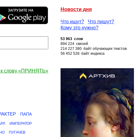
Новости дня
Что ищут?
Что пишут?
Кому это нужно?
53 963 слов
894 224 связей
214 227 380 байт обучающих текстов
56 452 528 байт индекса
 к слову «ПРИНЯТЬ»
РАКТЕР
ПАПА
АРЛ
ИМПЕРАТОР
НО
ПУГАЧЕВ