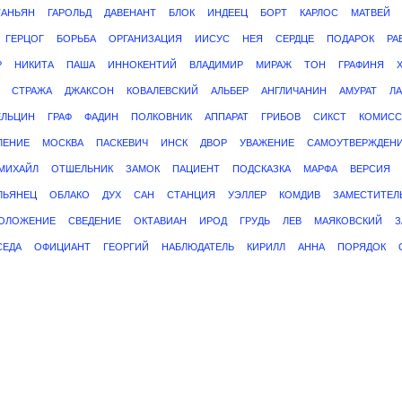
ТАНЬЯН
ГАРОЛЬД
ДАВЕНАНТ
БЛОК
ИНДЕЕЦ
БОРТ
КАРЛОС
МАТВЕЙ
ГЕРЦОГ
БОРЬБА
ОРГАНИЗАЦИЯ
ИИСУС
НЕЯ
СЕРДЦЕ
ПОДАРОК
РА
Р
НИКИТА
ПАША
ИННОКЕНТИЙ
ВЛАДИМИР
МИРАЖ
ТОН
ГРАФИНЯ
СТРАЖА
ДЖАКСОН
КОВАЛЕВСКИЙ
АЛЬБЕР
АНГЛИЧАНИН
АМУРАТ
ЛА
ЕЛЬЦИН
ГРАФ
ФАДИН
ПОЛКОВНИК
АППАРАТ
ГРИБОВ
СИКСТ
КОМИСС
ЛЕНИЕ
МОСКВА
ПАСКЕВИЧ
ИНСК
ДВОР
УВАЖЕНИЕ
САМОУТВЕРЖДЕН
МИХАЙЛ
ОТШЕЛЬНИК
ЗАМОК
ПАЦИЕНТ
ПОДСКАЗКА
МАРФА
ВЕРСИЯ
ЛЬЯНЕЦ
ОБЛАКО
ДУХ
САН
СТАНЦИЯ
УЭЛЛЕР
КОМДИВ
ЗАМЕСТИТЕЛ
ОЛОЖЕНИЕ
СВЕДЕНИЕ
ОКТАВИАН
ИРОД
ГРУДЬ
ЛЕВ
МАЯКОВСКИЙ
З
СЕДА
ОФИЦИАНТ
ГЕОРГИЙ
НАБЛЮДАТЕЛЬ
КИРИЛЛ
АННА
ПОРЯДОК