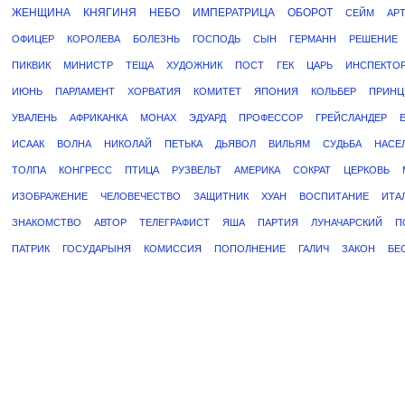
ЖЕНЩИНА
КНЯГИНЯ
НЕБО
ИМПЕРАТРИЦА
ОБОРОТ
СЕЙМ
АР
ОФИЦЕР
КОРОЛЕВА
БОЛЕЗНЬ
ГОСПОДЬ
СЫН
ГЕРМАНН
РЕШЕНИЕ
ПИКВИК
МИНИСТР
ТЕЩА
ХУДОЖНИК
ПОСТ
ГЕК
ЦАРЬ
ИНСПЕКТО
ИЮНЬ
ПАРЛАМЕНТ
ХОРВАТИЯ
КОМИТЕТ
ЯПОНИЯ
КОЛЬБЕР
ПРИНЦ
УВАЛЕНЬ
АФРИКАНКА
МОНАХ
ЭДУАРД
ПРОФЕССОР
ГРЕЙСЛАНДЕР
ИСААК
ВОЛНА
НИКОЛАЙ
ПЕТЬКА
ДЬЯВОЛ
ВИЛЬЯМ
СУДЬБА
НАСЕ
ТОЛПА
КОНГРЕСС
ПТИЦА
РУЗВЕЛЬТ
АМЕРИКА
СОКРАТ
ЦЕРКОВЬ
ИЗОБРАЖЕНИЕ
ЧЕЛОВЕЧЕСТВО
ЗАЩИТНИК
ХУАН
ВОСПИТАНИЕ
ИТА
ЗНАКОМСТВО
АВТОР
ТЕЛЕГРАФИСТ
ЯША
ПАРТИЯ
ЛУНАЧАРСКИЙ
П
ПАТРИК
ГОСУДАРЫНЯ
КОМИССИЯ
ПОПОЛНЕНИЕ
ГАЛИЧ
ЗАКОН
БЕ