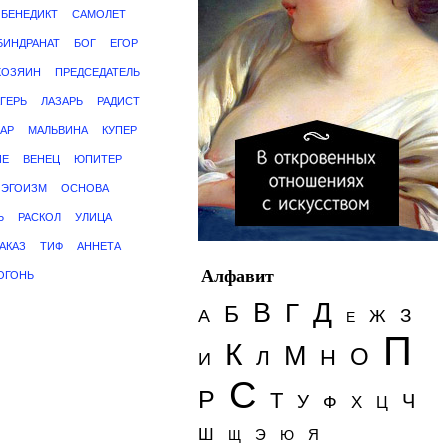
БЕНЕДИКТ
САМОЛЕТ
БИНДРАНАТ
БОГ
ЕГОР
ХОЗЯИН
ПРЕДСЕДАТЕЛЬ
ГЕРЬ
ЛАЗАРЬ
РАДИСТ
АР
МАЛЬВИНА
КУПЕР
ИЕ
ВЕНЕЦ
ЮПИТЕР
ЭГОИЗМ
ОСНОВА
Ь
РАСКОЛ
УЛИЦА
АКАЗ
ТИФ
АННЕТА
Алфавит
ОГОНЬ
Д
В
Г
Б
З
А
Ж
Е
П
К
М
О
Н
Л
И
С
Р
Т
Ч
У
Ф
Х
Ц
Ш
Э
Я
Щ
Ю