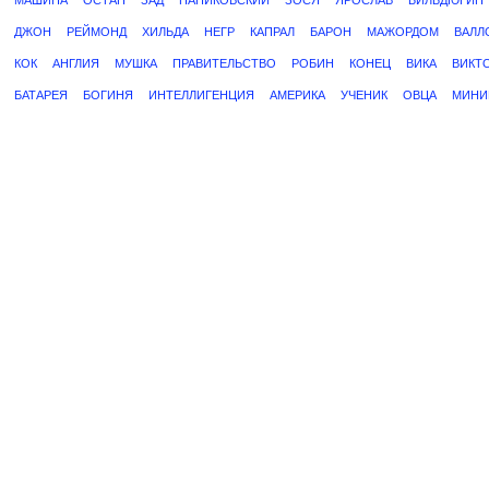
МАШИНА
ОСТАП
ЗАД
ПАНИКОВСКИЙ
ЗОСЯ
ЯРОСЛАВ
БИЛЬДЮГИН
ДЖОН
РЕЙМОНД
ХИЛЬДА
НЕГР
КАПРАЛ
БАРОН
МАЖОРДОМ
ВАЛЛ
КОК
АНГЛИЯ
МУШКА
ПРАВИТЕЛЬСТВО
РОБИН
КОНЕЦ
ВИКА
ВИКТ
БАТАРЕЯ
БОГИНЯ
ИНТЕЛЛИГЕНЦИЯ
АМЕРИКА
УЧЕНИК
ОВЦА
МИНИ