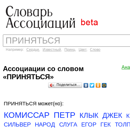
Например:
Сердце
,
Известный
,
Принц
,
Цвет
,
Слово
Ассоциации со словом
Ана
«ПРИНЯТЬСЯ»
Поделиться…
ПРИНЯТЬСЯ может(но):
КОМИССАР
ПЕТР
КЛЫК
ДЖЕК
СИЛЬВЕР
НАРОД
СЛУГА
ЕГОР
ГЕК
ТОЛ