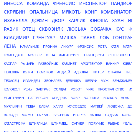
ИНЕССА
КОМАНДА
ФРЕНСИС
ИНСПЕКТОР
ПАНДИО
СКРЯБИН
ОПАЛЬНИЦА
МЯКОТЬ
КОНГ
КОМБИНАТОР
ИЗАБЕЛЛА
ДОФИН
ДВОР
КАРЛИК
ЮНОША
ХУАН
И
РАВИК
ОТЕЦ
СКВОЗНЯК
ЛЮСЬКА
СОБАЧКА
КУС
Ф
ВЛАДИМИР
ГРЕНГУАР
МИШКА
ПАВЕЛ
ЛОБ
ГОНТРА
ЛЕНА
НАЧАЛЬНИК
ПРОНИН
ЛИКУРГ
ФРЭНСИС
РОТА
КАТЯ
МАТР
КОМЕНДАНТ
МОЛЬЕР
ЖЕНА
ФИНАНСИСТ
ПРИНЦЕССА
СЕНТ-ЭНЬЯН
КАСПАР
РЫЦАРЬ
РАЗБОЙНИК
КАБИНЕТ
АРХИТЕКТОР
БАНКИР
ЮВЕ
ТЕЛЕЖКА
ЮЛИЯ
ПОЛЯКОВ
АНДРЕЙ
АДВОКАТ
ПИТЕР
СТРАЖА
ТРЕ
ТЕХАСЕЦ
ИРЛАНДЕЦ
ЗВОНАРЕВ
ДЕВУШКА
ШЕРИФ
МУЖ
БЕНДЖАМЕ
КОЛОКОЛ
РЕЧЬ
ЗАВТРАК
СОЛДАТ
РОБОТ
ЧИЖ
ПРОСТРАНСТВО
И
ЕГИПТЯНИН
ПАТТЕРСОН
ФРЕДРИК
БОБР
ВОЛЧИЦА
ВОЛКОВ
НОЖ
МУРЛЫКИН
ТЕЩА
БАБКА
ХАЛАТ
МЯСОЕДОВ
МАТВЕЙ
ЛЮДОЧКА
Д
ВОЛОДЯ
МАРКО
ГАРРИС
БЕСЕНОК
ИГОРЕК
ЛАПША
СУДЬБА
КОНС
КАТАСТРОФА
ШТИРЛИЦА
ШТИРИЕЦ
САГНЕР
ПОРУЧИК
РЫБАК
ФЕЛЬ