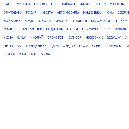
САНЯ
МИЛОРД
КОРОЛЬ
ФЕР
ФИРМАН
БАНКИР
УОКЕР
МАШИНА
БЛАГОДАТЬ
ТОВАР
НИКИТА
АВТОМОБИЛЬ
МИШЕНЬКА
НОЧЬ
ЗВЕРИ
ДОКУДЗИН
БРЮС
ЮНОША
МАЙОР
ПОЛИЦИЯ
КАХОВСКИЙ
УИЛЬЯМ
ОФИЦЕР
МИССИОНЕР
ВОДИТЕЛЬ
НАСТЯ
ПРИСЛУГА
ГРУЗ
МУЖИК
ЖЕНА
САША
ИКОЛАЙ
БРЭКСТОН
ОЛИВЕР
ИЗВОЗЧИК
ДЕДУШКА
А
ПЕТРОГРАД
СВЯЩЕННИК
ЦАРЬ
СУНДУК
ПСИХ
ЧЛЕН
ГРУЗОВИК
ТА
ГРИША
ОФИЦИАНТ
МИЛА