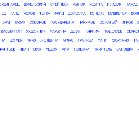
ОРДИНАРЕЦ
ДУКЕЛЬСКИЙ
СТЕЙНБЕК
РЫНОК
РЕБЯТА
ИЗИДОР
НАРОД
НЕЦ
КАНД
ЧЕХОВ
ТЕТКА
ФРИЦ
ДВУКОЛКА
КОНЬЯК
МУШКЕТЕР
ВОЛ
БРАТ
КАЗАК
СУВОРОВ
ГОСУДАРЫНЯ
НАРУМОВ
ВОЖАТЫЙ
ИГРОК
ВАСЬКЯНИН
ХУДОЖНИК
МАРЬЯНА
ДЕКАН
КИРПИЧ
ПОЦЕЛУЕВ
СЕКРЕ
ННА
ШОФЕР
ПРИЗ
ЖЕНЩИНА
АТЛАС
ГРАНИЦА
ФАНЯ
СЮРПРИЗ
ТА
РАНТЬЕВ
ИВАН
МУЖ
ФЕДОР
РИМ
ТЕЛЕЖКА
ПРИЯТЕЛЬ
БАТЮШКА