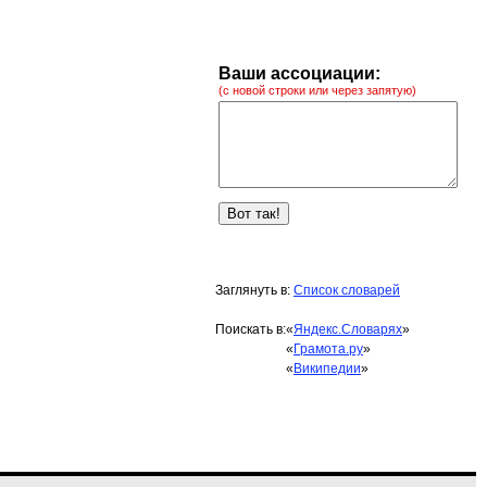
Ваши ассоциации:
(с новой строки или через запятую)
Заглянуть в:
Список словарей
Поискать в:
«
Яндекс.Словарях
»
«
Грамота.ру
»
«
Википедии
»