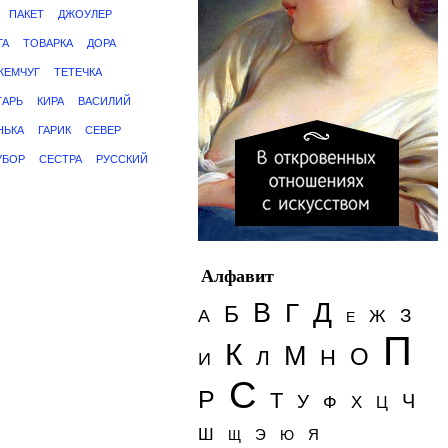
ПАКЕТ
ДЖОУЛЕР
ГА
ТОВАРКА
ДОРА
ЖЕМЧУГ
ТЕТЕЧКА
ТАРЬ
КИРА
ВАСИЛИЙ
НЬКА
ГАРИК
СЕВЕР
УБОР
СЕСТРА
РУССКИЙ
Алфавит
Д
В
Г
Б
З
А
Ж
Е
П
К
М
О
Н
Л
И
С
Р
Т
Ч
У
Ф
Х
Ц
Ш
Э
Я
Щ
Ю