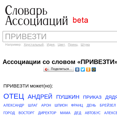
Например:
Хрустальный
,
Идея
,
Цвет
,
Принц
,
Штука
Ассоциации со словом «ПРИВЕЗТИ
Поделиться…
ПРИВЕЗТИ может(но):
ОТЕЦ
АНДРЕЙ
ПУШКИН
ПРИКАЗ
ДЯД
АЛЕКСАНДР
ШЛАГ
АРОН
ШПИОН
ФРАНЦ
ДЕНЬ
БРЕЙЗЕЛ
ГОРОД
ВОСТОРГ
ДИРЕКТОР
МАМА
ДЕД
АВТОБУС
АЛЕКС