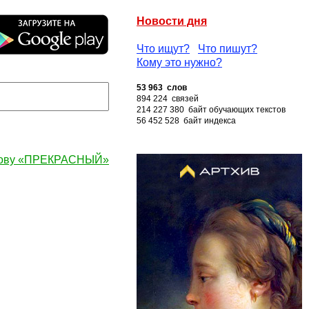
Новости дня
Что ищут?
Что пишут?
Кому это нужно?
53 963 слов
894 224 связей
214 227 380 байт обучающих текстов
56 452 528 байт индекса
лову «ПРЕКРАСНЫЙ»