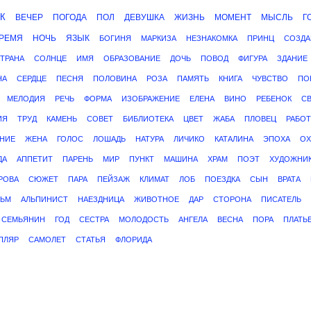
К
ВЕЧЕР
ПОГОДА
ПОЛ
ДЕВУШКА
ЖИЗНЬ
МОМЕНТ
МЫСЛЬ
Г
РЕМЯ
НОЧЬ
ЯЗЫК
БОГИНЯ
МАРКИЗА
НЕЗНАКОМКА
ПРИНЦ
СОЗДА
ТРАНА
СОЛНЦЕ
ИМЯ
ОБРАЗОВАНИЕ
ДОЧЬ
ПОВОД
ФИГУРА
ЗДАНИЕ
НА
СЕРДЦЕ
ПЕСНЯ
ПОЛОВИНА
РОЗА
ПАМЯТЬ
КНИГА
ЧУВСТВО
ПО
МЕЛОДИЯ
РЕЧЬ
ФОРМА
ИЗОБРАЖЕНИЕ
ЕЛЕНА
ВИНО
РЕБЕНОК
С
ИЯ
ТРУД
КАМЕНЬ
СОВЕТ
БИБЛИОТЕКА
ЦВЕТ
ЖАБА
ПЛОВЕЦ
РАБОТ
НИЕ
ЖЕНА
ГОЛОС
ЛОШАДЬ
НАТУРА
ЛИЧИКО
КАТАЛИНА
ЭПОХА
ОХ
ДА
АППЕТИТ
ПАРЕНЬ
МИР
ПУНКТ
МАШИНА
ХРАМ
ПОЭТ
ХУДОЖНИ
РОВА
СЮЖЕТ
ПАРА
ПЕЙЗАЖ
КЛИМАТ
ЛОБ
ПОЕЗДКА
СЫН
ВРАТА
ЛЬМ
АЛЬПИНИСТ
НАЕЗДНИЦА
ЖИВОТНОЕ
ДАР
СТОРОНА
ПИСАТЕЛЬ
СЕМЬЯНИН
ГОД
СЕСТРА
МОЛОДОСТЬ
АНГЕЛА
ВЕСНА
ПОРА
ПЛАТЬ
ПЛЯР
САМОЛЕТ
СТАТЬЯ
ФЛОРИДА