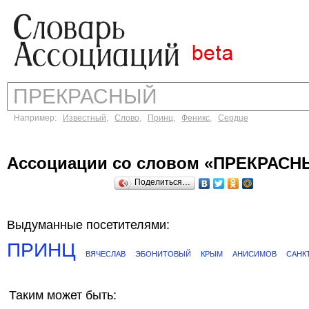
Например:
Известный
,
Слово
,
Принц
,
Феникс
,
Сердце
Ассоциации со словом «ПРЕКРАСН
Поделиться…
Выдуманные посетителями:
ПРИНЦ
ВЯЧЕСЛАВ
ЭБОНИТОВЫЙ
КРЫМ
АНИСИМОВ
САНК
Таким может быть: