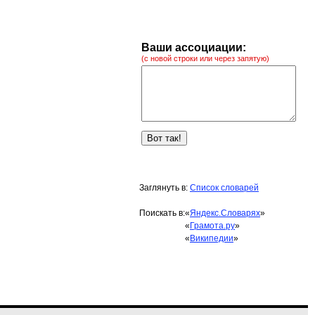
Ваши ассоциации:
(с новой строки или через запятую)
Заглянуть в:
Список словарей
Поискать в:
«
Яндекс.Словарях
»
«
Грамота.ру
»
«
Википедии
»