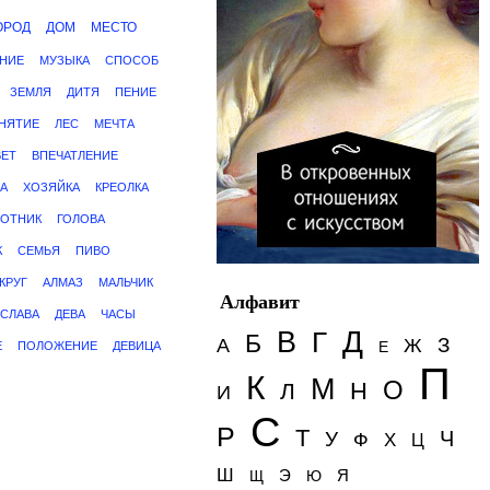
ОРОД
ДОМ
МЕСТО
НИЕ
МУЗЫКА
СПОСОБ
ЗЕМЛЯ
ДИТЯ
ПЕНИЕ
НЯТИЕ
ЛЕС
МЕЧТА
ВЕТ
ВПЕЧАТЛЕНИЕ
А
ХОЗЯЙКА
КРЕОЛКА
ОТНИК
ГОЛОВА
К
СЕМЬЯ
ПИВО
КРУГ
АЛМАЗ
МАЛЬЧИК
Алфавит
СЛАВА
ДЕВА
ЧАСЫ
Д
В
Г
Б
З
А
Ж
Е
Е
ПОЛОЖЕНИЕ
ДЕВИЦА
П
К
М
О
Н
Л
И
С
Р
Т
Ч
У
Ф
Х
Ц
Ш
Э
Я
Щ
Ю