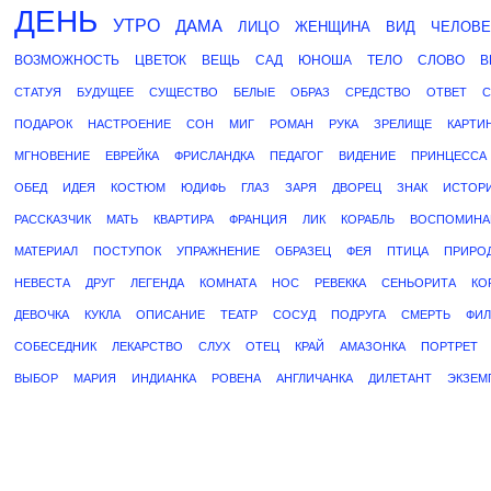
ДЕНЬ
УТРО
ДАМА
ЛИЦО
ЖЕНЩИНА
ВИД
ЧЕЛОВЕ
ВОЗМОЖНОСТЬ
ЦВЕТОК
ВЕЩЬ
САД
ЮНОША
ТЕЛО
СЛОВО
В
СТАТУЯ
БУДУЩЕЕ
СУЩЕСТВО
БЕЛЫЕ
ОБРАЗ
СРЕДСТВО
ОТВЕТ
С
ПОДАРОК
НАСТРОЕНИЕ
СОН
МИГ
РОМАН
РУКА
ЗРЕЛИЩЕ
КАРТИ
МГНОВЕНИЕ
ЕВРЕЙКА
ФРИСЛАНДКА
ПЕДАГОГ
ВИДЕНИЕ
ПРИНЦЕССА
ОБЕД
ИДЕЯ
КОСТЮМ
ЮДИФЬ
ГЛАЗ
ЗАРЯ
ДВОРЕЦ
ЗНАК
ИСТОР
РАССКАЗЧИК
МАТЬ
КВАРТИРА
ФРАНЦИЯ
ЛИК
КОРАБЛЬ
ВОСПОМИНА
МАТЕРИАЛ
ПОСТУПОК
УПРАЖНЕНИЕ
ОБРАЗЕЦ
ФЕЯ
ПТИЦА
ПРИРО
НЕВЕСТА
ДРУГ
ЛЕГЕНДА
КОМНАТА
НОС
РЕВЕККА
СЕНЬОРИТА
КО
ДЕВОЧКА
КУКЛА
ОПИСАНИЕ
ТЕАТР
СОСУД
ПОДРУГА
СМЕРТЬ
ФИ
СОБЕСЕДНИК
ЛЕКАРСТВО
СЛУХ
ОТЕЦ
КРАЙ
АМАЗОНКА
ПОРТРЕТ
ВЫБОР
МАРИЯ
ИНДИАНКА
РОВЕНА
АНГЛИЧАНКА
ДИЛЕТАНТ
ЭКЗЕМ