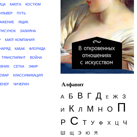
ИЦА
КАЮТА
КОСТЮМ
ИЛЬВЕР
ПУТЬ
АЖЕНИЕ
ЯЩИК
РИСУНОК
ЗАЛИЯНА
Р
КАЮТ-КОМПАНИЯ
НАРЯД
КАБАК
ФЛОРИДА
ТРАНСПАРАНТ
ВОЙНА
ВНИК
СЕТКА
ЭФИР
ОВАР
КЛАССИФИКАЦИЯ
Алфавит
ГЕНЕР
ЧИЧЕРИН
Д
В
Г
Б
З
А
Ж
Е
П
К
М
О
Н
Л
И
С
Р
Т
Ч
У
Ф
Х
Ц
Ш
Э
Я
Щ
Ю