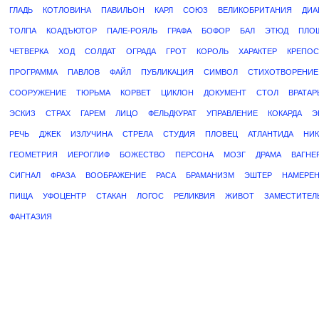
ГЛАДЬ
КОТЛОВИНА
ПАВИЛЬОН
КАРЛ
СОЮЗ
ВЕЛИКОБРИТАНИЯ
ДИА
ТОЛПА
КОАДЪЮТОР
ПАЛЕ-РОЯЛЬ
ГРАФА
БОФОР
БАЛ
ЭТЮД
ПЛО
ЧЕТВЕРКА
ХОД
СОЛДАТ
ОГРАДА
ГРОТ
КОРОЛЬ
ХАРАКТЕР
КРЕПОС
ПРОГРАММА
ПАВЛОВ
ФАЙЛ
ПУБЛИКАЦИЯ
СИМВОЛ
СТИХОТВОРЕНИЕ
СООРУЖЕНИЕ
ТЮРЬМА
КОРВЕТ
ЦИКЛОН
ДОКУМЕНТ
СТОЛ
ВРАТАР
ЭСКИЗ
СТРАХ
ГАРЕМ
ЛИЦО
ФЕЛЬДКУРАТ
УПРАВЛЕНИЕ
КОКАРДА
Э
РЕЧЬ
ДЖЕК
ИЗЛУЧИНА
СТРЕЛА
СТУДИЯ
ПЛОВЕЦ
АТЛАНТИДА
НИ
ГЕОМЕТРИЯ
ИЕРОГЛИФ
БОЖЕСТВО
ПЕРСОНА
МОЗГ
ДРАМА
ВАГНЕ
СИГНАЛ
ФРАЗА
ВООБРАЖЕНИЕ
РАСА
БРАМАНИЗМ
ЭШТЕР
НАМЕРЕ
ПИЩА
УФОЦЕНТР
СТАКАН
ЛОГОС
РЕЛИКВИЯ
ЖИВОТ
ЗАМЕСТИТЕЛ
ФАНТАЗИЯ