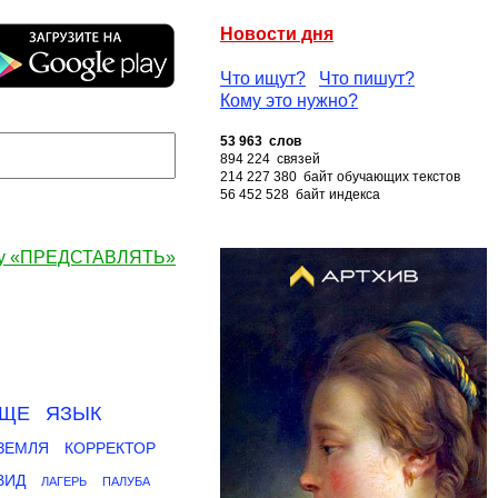
Новости дня
Что ищут?
Что пишут?
Кому это нужно?
53 963 слов
894 224 связей
214 227 380 байт обучающих текстов
56 452 528 байт индекса
ву «ПРЕДСТАВЛЯТЬ»
ИЩЕ
ЯЗЫК
ЗЕМЛЯ
КОРРЕКТОР
ВИД
ЛАГЕРЬ
ПАЛУБА