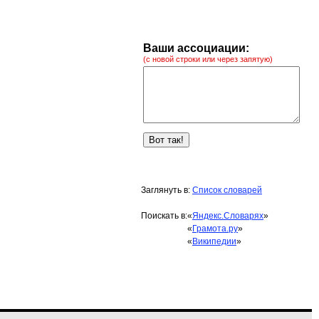
Ваши ассоциации:
(с новой строки или через запятую)
Заглянуть в:
Список словарей
Поискать в:
«
Яндекс.Словарях
»
«
Грамота.ру
»
«
Википедии
»