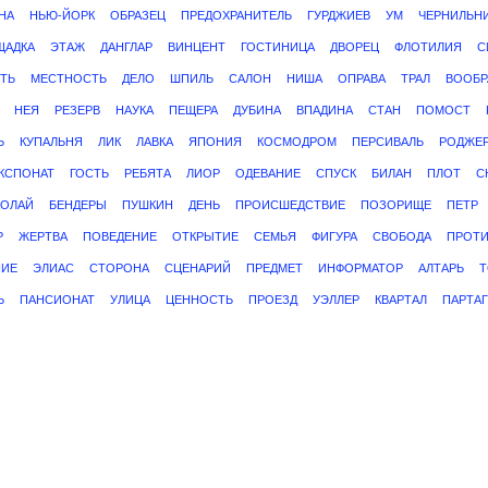
НА
НЬЮ-ЙОРК
ОБРАЗЕЦ
ПРЕДОХРАНИТЕЛЬ
ГУРДЖИЕВ
УМ
ЧЕРНИЛЬН
ЩАДКА
ЭТАЖ
ДАНГЛАР
ВИНЦЕНТ
ГОСТИНИЦА
ДВОРЕЦ
ФЛОТИЛИЯ
С
ТЬ
МЕСТНОСТЬ
ДЕЛО
ШПИЛЬ
САЛОН
НИША
ОПРАВА
ТРАЛ
ВООБР
НЕЯ
РЕЗЕРВ
НАУКА
ПЕЩЕРА
ДУБИНА
ВПАДИНА
СТАН
ПОМОСТ
Ь
КУПАЛЬНЯ
ЛИК
ЛАВКА
ЯПОНИЯ
КОСМОДРОМ
ПЕРСИВАЛЬ
РОДЖЕ
КСПОНАТ
ГОСТЬ
РЕБЯТА
ЛИОР
ОДЕВАНИЕ
СПУСК
БИЛАН
ПЛОТ
С
КОЛАЙ
БЕНДЕРЫ
ПУШКИН
ДЕНЬ
ПРОИСШЕДСТВИЕ
ПОЗОРИЩЕ
ПЕТР
Р
ЖЕРТВА
ПОВЕДЕНИЕ
ОТКРЫТИЕ
СЕМЬЯ
ФИГУРА
СВОБОДА
ПРОТИ
НИЕ
ЭЛИАС
СТОРОНА
СЦЕНАРИЙ
ПРЕДМЕТ
ИНФОРМАТОР
АЛТАРЬ
Т
Ь
ПАНСИОНАТ
УЛИЦА
ЦЕННОСТЬ
ПРОЕЗД
УЭЛЛЕР
КВАРТАЛ
ПАРТА