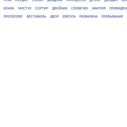
РЕКА
ИОРДАН
СЛОВО
ДИАДЕМА
ПРИНЦЕССА
ДУПЛО
ДОЖДИК
БО
КОАЛА
ГАЛСТУК
СОРТИР
ДВОЙНИК
СЛОВЕЧКО
МАНТИЯ
ПРИВИДЕН
ПРОПЕЛЛЕР
ВЕСТИБЮЛЬ
ДВОР
ЕВРОПА
РАЗВАЛИНА
ПРЕБЫВАНИЕ