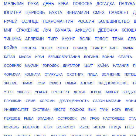
МАЛЬЧИК
РУКА
ДЕНЬ
КУБА
ПОЛОСКА
ДОГАДКА
ПАЛУБА
ЮПИТЕР
ЦЕРКОВЬ
БУХТА
ВЕНИАМИН
СМЕХ
САМОЛЕТ
Д
РУЧЕЙ
СОЛНЦЕ
НЕКРОМАНТИЯ
РОССИЯ
БОЛЬШИНСТВО
МИГ
СРАЖЕНИЕ
ЛУЧ
БУМАГА
АУКЦИОН
ДЕВОЧКА
КСЮШ
ТИШИНА
АРЛЕКИН
ТИГР
КУХНЯ
ВОЛК
ГОЛОС
ТЕМА
ДЕ
КОЙКА
ШЛЮПКА
ПЕСОК
РОПОТ
ПРИХОД
ТРАКТИР
КИНГ
ЛАВКА
КИТАЙ
МАССА
ИРАН
ВЕЛИКОБРИТАНИЯ
БОГИНЯ
ВОЙНА
СПАРТА
ОСОБНЯК
МАКЛИН
ГОРОДОК
ДИКТАТОР
ЦФАТ
ХАЙФА
НАТАНИЯ
П
ФОРМУЛА
КОМНАТА
СТАРУШКА
ОХОТНИК
ПИЩА
ВОЛНЕНИЕ
ПУТЕШ
ЗРЕНИЕ
ПЛАМЯ
СЭМ
СКЛОН
ГЛЫБА
АНГЛИЯ
ПРЕДПОЛОЖЕНИЕ
П
УТЕС
УЩЕЛЬЕ
УРАГАН
ПРОСПЕКТ
ДОЛЬФ
НЕВОД
КАФТАН
ВОЗДУХ
ПЛЮШКИН
СЕМЯ
ХОРОМЫ
ДРАГОЦЕННОСТЬ
САЛОН-МАГАЗИН
МОНИ
УНИВЕРСИТЕТ
СИСТЕМА
МЕСТО
ПОДХОД
БЫК
ГРАФ
НОГА
БРАК
ПЕРЕВОД
РЫБА
ВПАДИНА
ОСТРОВОК
УМ
УРОК
НАСТОЯЩЕЕ
СТА
КОРАБЛЬ
РЫБАКОВ
КЛЫК
ВОЛЧОНОК
РЫСЬ
ИСТОК
ПТИЦА
ГНЕВ