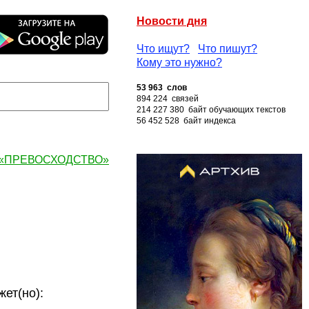
Новости дня
Что ищут?
Что пишут?
Кому это нужно?
53 963 слов
894 224 связей
214 227 380 байт обучающих текстов
56 452 528 байт индекса
у «ПРЕВОСХОДСТВО»
т(но):