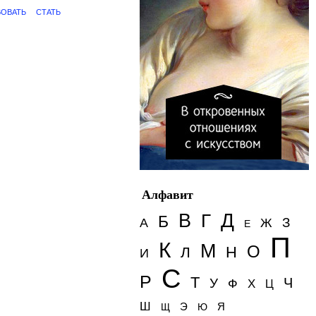
ОВАТЬ
СТАТЬ
Алфавит
Д
В
Г
Б
З
А
Ж
Е
П
К
М
О
Н
Л
И
С
Р
Т
Ч
У
Ф
Х
Ц
Ш
Э
Я
Щ
Ю