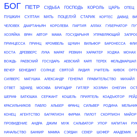
БОГ
ПЕТР
СУДЬБА
ГОСПОДЬ
КОРОЛЬ
ЦАРЬ
ОТЕЦ
ПУШКИН
СУЛТАН
МАТЬ
ПОЦЕЛУЙ
СТАРИК
КОРТЕС
ДАВИД
ВИ
ЧЕЛОВЕК
ДААРТАНЬЯН
КОРОЛЕВА
ПАРТИЯ
АЛЛАХ
ГУБЕРНАТОР
ПУ
ХОЗЯЙКА
ВРАЧ
АВТОР
МАМА
ГОСУДАРЫНЯ
УПРАВЛЯЮЩИЙ
ЗАПРО
ПРИНЦЕССА
ПРИНЦ
КРОМВЕЛЬ
ЩУКИН
ВИЛЬФОР
БАРОНЕССА
ФЛИ
КОСТА
ДРЕВВЕРС
ЛУКА
МАРАТ
РЕВКИН
ХАРАКТЕР
ХОДЖА
МОНАХ
ВОЖДЬ
РАЕВСКИЙ
ГОСУДАРЬ
АЕВСКИЙ
КАРЛ
ТЕРЕК
ФЕЛЬДМАРШАЛ
ВЕЧЕР
БЕНЕДИКТ
СОЛНЦЕ
СВЯТОЙ
ЛИДИЯ
УЧИТЕЛЬ
КИВОК
ОРТ
СИЛВЕРС
МАТУШКА
АЛЕКСАНДР
ГЕНЕРАЛ
ПРАВИТЕЛЬСТВО
МИХАЙЛ
ОТВЕТ
ЭДУАРД
МОСКВА
БРИГАДИР
ГИТЛЕР
ХОЗЯИН
ОНЕГИН
ОС
ШЕРИФ
БАТЮШКА
СЕРЖАНТ
КОШЕЛЬ
ПРИЯТЕЛЬ
КОАДЪЮТОР
РЕЙ
КРАСИЛЬНИКОВ
ПАВЛО
АЛЬБЕР
ФРАНЦ
СИЛЬВЕР
РОДИНА
МЕЛЬНИ
КОНЕЦ
АГЕНТСТВО
БАГРАТИОН
ФИРМА
ПИЛОТ
СКОРПИОН
МАЙОР
ПРОВИДЕНИЕ
АНДРА
ДЖИМ
МУЖ
САЛЬВАТОР
УПОР
КАПИТАН
РУ
НАЧАЛЬСТВО
БАНКИР
МАМКА
СЭРДАН
СЕКЕР
ШОФЕР
АКАДЕМИК