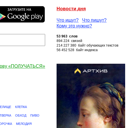
Новости дня
Что ищут?
Что пишут?
Кому это нужно?
53 963 слов
894 224 связей
214 227 380 байт обучающих текстов
56 452 528 байт индекса
слову «ПОЛУЧАТЬСЯ»
РЕЛИЩЕ
КЛЕПКА
ТВЕРКА
ОБХОД
ПИВО
ОРОЧКА
МЕЛОДИЯ