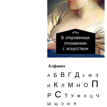
Алфавит
Д
В
Г
Б
З
А
Ж
Е
П
К
М
О
Н
Л
И
С
Р
Т
Ч
У
Ф
Х
Ц
Ш
Э
Я
Щ
Ю