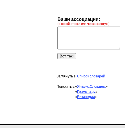
Ваши ассоциации:
(с новой строки или через запятую)
Заглянуть в:
Список словарей
Поискать в:
«
Яндекс.Словарях
»
«
Грамота.ру
»
«
Википедии
»