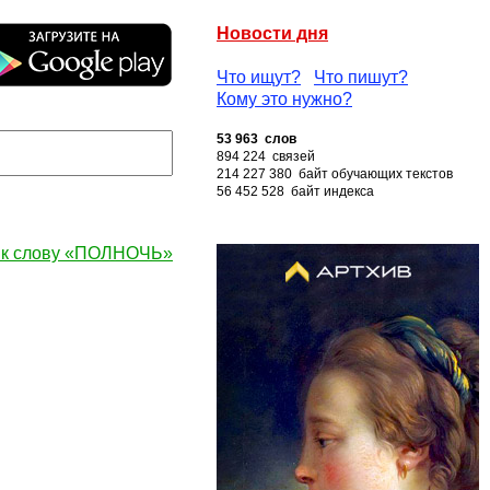
Новости дня
Что ищут?
Что пишут?
Кому это нужно?
53 963 слов
894 224 связей
214 227 380 байт обучающих текстов
56 452 528 байт индекса
 к слову «ПОЛНОЧЬ»