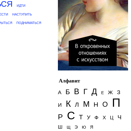
ЬСЯ
ИДТИ
ЕСТИ
НАСТУПИТЬ
РЫТЬСЯ
ПОДНИМАТЬСЯ
Алфавит
Д
В
Г
Б
З
А
Ж
Е
П
К
М
О
Н
Л
И
С
Р
Т
Ч
У
Ф
Х
Ц
Ш
Э
Я
Щ
Ю