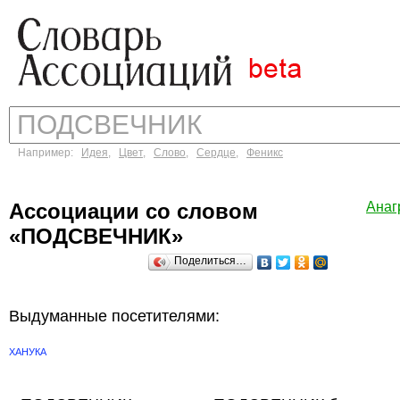
Например:
Идея
,
Цвет
,
Слово
,
Сердце
,
Феникс
Ассоциации со словом
Анаг
«ПОДСВЕЧНИК»
Поделиться…
Выдуманные посетителями:
ХАНУКА