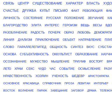
СВЯЗЬ
ЦЕНТР
СУЩЕСТВОВАНИЕ
ХАРАКТЕР
ВЛАСТЬ
ХУД
СЧАСТЬЕ
ДРУЖБА
КУЛЬТ
ПИСЬМО
ФАКТ
РЕВОЛЮЦИЯ
ФА
ЛИЧНОСТЬ
СОСТОЯНИЕ
РУССКАЯ
ПОЛОЖЕНИЕ
ЗВУЧАНИЕ
КА
БЛАГОРОДСТВО
ЭЛИТА
ИНТЕРЕС
ГЕРОИЗМ
ВЕЩЬ
ВЕСЫ
ВДО
РАЗОБЛАЧЕНИЕ
РАДОСТЬ
ПОЧЕРК
ОБРАЗ
ЛЮБОВЬ
ДЕМОКРАТ
ЛИНИЯ
ДУАЛИЗМ
ПРИКЛЮЧЕНИЕ
ОБЪЕКТ
НАПРАВЛЕНИЕ
ПЛА
СЛОВО
ПАРАЛЛЕЛЕПИПЕД
ОБЩНОСТЬ
СИНТЕЗ
ВКУС
СУБСТА
ОСНОВА
СУБЪЕКТИВНОСТЬ
ОККУЛЬТИСТ
ОБРАЗОВАНИЕ
НАУЧН
ОСОЗНАВАНИЕ
МУЖЕСТВО
МЫШЛЕНИЕ
ТРИУМФ
ВОСТОРГ
ВР
ЛЕТО
ХРАМ
СЕКС
ЧУДО
ЧАС
СОБЫТИЕ
ОСМЫСЛЕНИЕ
РАЗУ
НРАВСТВЕННОСТЬ
ХОЗЯИН
УЧЕНОСТЬ
ШЕДЕВР
АРИСТОКРАТКА
ОСНОВНОЕ
КРАСАВИЦА
СПРАВОЧНИК
ПРОЗА
ЛЕВИТАН
ИНТЕРЬЕР
ВОСТОК
ВОЛНЕНИЕ
ПАРИЖ
ЗАВЕЩАНИЕ
ЗАГОВОР
ДРАМА
ТЕЛЕФО