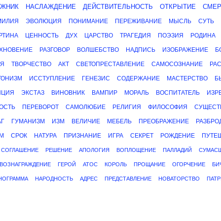
ОЖНИК
НАСЛАЖДЕНИЕ
ДЕЙСТВИТЕЛЬНОСТЬ
ОТКРЫТИЕ
СМЕР
МИЛИЯ
ЭВОЛЮЦИЯ
ПОНИМАНИЕ
ПЕРЕЖИВАНИЕ
МЫСЛЬ
СУТЬ
РТИНА
ЦЕННОСТЬ
ДУХ
ЦАРСТВО
ТРАГЕДИЯ
ПОЭЗИЯ
РОДИНА
ХНОВЕНИЕ
РАЗГОВОР
ВОЛШЕБСТВО
НАДПИСЬ
ИЗОБРАЖЕНИЕ
Б
ИЯ
ТВОРЧЕСТВО
АКТ
СВЕТОПРЕСТАВЛЕНИЕ
САМОСОЗНАНИЕ
РА
ТОНИЗМ
ИССТУПЛЕНИЕ
ГЕНЕЗИС
СОДЕРЖАНИЕ
МАСТЕРСТВО
Б
НЦИЯ
ЭКСТАЗ
ВИНОВНИК
ВАМПИР
МОРАЛЬ
ВОСПИТАТЕЛЬ
ИЗР
ОСТЬ
ПЕРЕВОРОТ
САМОЛЮБИЕ
РЕЛИГИЯ
ФИЛОСОФИЯ
СУЩЕСТ
АГ
ГУМАНИЗМ
ИЗМ
ВЕЛИЧИЕ
МЕБЕЛЬ
ПРЕОБРАЖЕНИЕ
РАЗБРО
М
СРОК
НАТУРА
ПРИЗНАНИЕ
ИГРА
СЕКРЕТ
РОЖДЕНИЕ
ПУТЕ
СОГЛАШЕНИЕ
РЕШЕНИЕ
АПОЛОГИЯ
ВОПЛОЩЕНИЕ
ПАЛЛАДИЙ
СУМАС
ВОЗНАГРАЖДЕНИЕ
ГЕРОЙ
АТОС
КОРОЛЬ
ПРОЩАНИЕ
ОГОРЧЕНИЕ
БИ
НОГРАММА
НАРОДНОСТЬ
АДРЕС
ПРЕДСТАВЛЕНИЕ
НОВАТОРСТВО
ПАТ