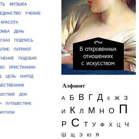
ТЬ
МУЗЫКА
ЕДИНСТВО
УЧЕНИЕ
КРАСОТА
ОМБА
ДЕНЬ
ССКАЗ
ПОДПИСЬ
ЫТИЕ
ПАТРИОТ
ЕЧЕНИЕ
ПОДОБИЕ
ВО
ХРИСТИАНИН
Д
ЦЕЛЬ
НАРОД
Алфавит
ШЕСТВЕННИК
Д
ШЕСТВИЕ
ДОМ
В
Г
Б
З
А
Ж
Е
Ч
ПУТЕШЕСТВИЕ
П
К
М
О
Н
Л
И
РИОТИЗМ
С
Р
Т
Ч
У
Ф
Х
Ц
Ш
Э
Я
Щ
Ю