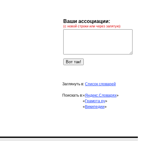
Ваши ассоциации:
(с новой строки или через запятую)
Заглянуть в:
Список словарей
Поискать в:
«
Яндекс.Словарях
»
«
Грамота.ру
»
«
Википедии
»