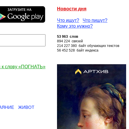
Новости дня
Что ищут?
Что пишут?
Кому это нужно?
53 963 слов
894 224 связей
214 227 380 байт обучающих текстов
56 452 528 байт индекса
 к слову «ПОГНАТЬ»
АЯНИЕ
ЖИВОТ