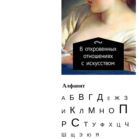
Алфавит
Д
В
Г
Б
З
А
Ж
Е
П
К
М
О
Н
Л
И
С
Р
Т
Ч
У
Ф
Х
Ц
Ш
Э
Я
Щ
Ю