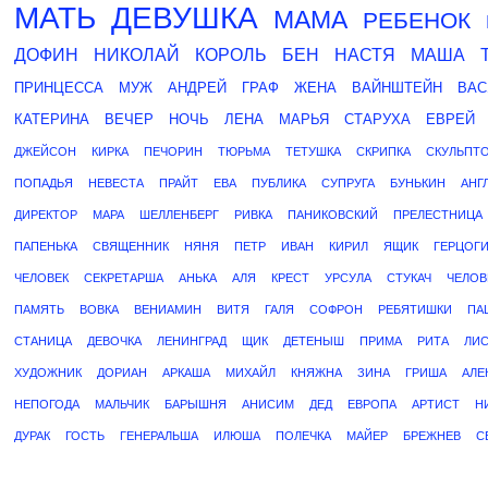
МАТЬ
ДЕВУШКА
МАМА
РЕБЕНОК
ДОФИН
НИКОЛАЙ
КОРОЛЬ
БЕН
НАСТЯ
МАША
ПРИНЦЕССА
МУЖ
АНДРЕЙ
ГРАФ
ЖЕНА
ВАЙНШТЕЙН
ВАС
КАТЕРИНА
ВЕЧЕР
НОЧЬ
ЛЕНА
МАРЬЯ
СТАРУХА
ЕВРЕЙ
ДЖЕЙСОН
КИРКА
ПЕЧОРИН
ТЮРЬМА
ТЕТУШКА
СКРИПКА
СКУЛЬПТ
ПОПАДЬЯ
НЕВЕСТА
ПРАЙТ
ЕВА
ПУБЛИКА
СУПРУГА
БУНЬКИН
АНГ
ДИРЕКТОР
МАРА
ШЕЛЛЕНБЕРГ
РИВКА
ПАНИКОВСКИЙ
ПРЕЛЕСТНИЦА
ПАПЕНЬКА
СВЯЩЕННИК
НЯНЯ
ПЕТР
ИВАН
КИРИЛ
ЯЩИК
ГЕРЦОГ
ЧЕЛОВЕК
СЕКРЕТАРША
АНЬКА
АЛЯ
КРЕСТ
УРСУЛА
СТУКАЧ
ЧЕЛОВ
ПАМЯТЬ
ВОВКА
ВЕНИАМИН
ВИТЯ
ГАЛЯ
СОФРОН
РЕБЯТИШКИ
ПА
СТАНИЦА
ДЕВОЧКА
ЛЕНИНГРАД
ЩИК
ДЕТЕНЫШ
ПРИМА
РИТА
ЛИ
ХУДОЖНИК
ДОРИАН
АРКАША
МИХАЙЛ
КНЯЖНА
ЗИНА
ГРИША
АЛЕ
НЕПОГОДА
МАЛЬЧИК
БАРЫШНЯ
АНИСИМ
ДЕД
ЕВРОПА
АРТИСТ
Н
ДУРАК
ГОСТЬ
ГЕНЕРАЛЬША
ИЛЮША
ПОЛЕЧКА
МАЙЕР
БРЕЖНЕВ
С