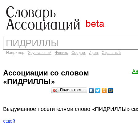
Например:
Хрустальный
,
Феникс
,
Сердце
,
Идея
,
Страшный
Ассоциации со словом
Ан
«ПИДРИЛЛЫ»
Поделиться…
Выдуманное посетителями слово «ПИДРИЛЛЫ» свя
СЕДОЙ