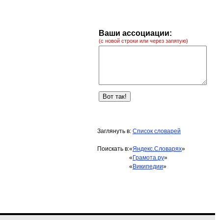
Ваши ассоциации:
(с новой строки или через запятую)
Заглянуть в:
Список словарей
Поискать в:
«
Яндекс.Словарях
»
«
Грамота.ру
»
«
Википедии
»