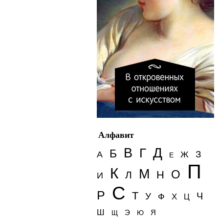
Алфавит
Д
В
Г
Б
З
А
Ж
Е
П
К
М
О
Н
Л
И
С
Р
Т
Ч
У
Ф
Х
Ц
Ш
Э
Я
Щ
Ю