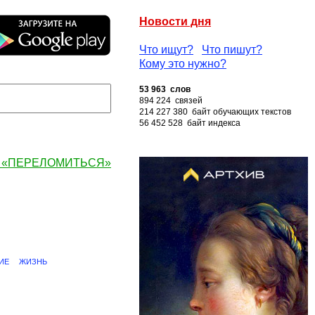
Новости дня
Что ищут?
Что пишут?
Кому это нужно?
53 963 слов
894 224 связей
214 227 380 байт обучающих текстов
56 452 528 байт индекса
ву «ПЕРЕЛОМИТЬСЯ»
ИЕ
ЖИЗНЬ