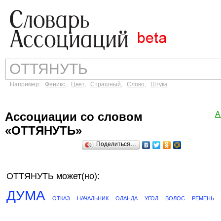
Например:
Феникс
,
Цвет
,
Страшный
,
Слово
,
Штука
Ассоциации со словом
А
«ОТТЯНУТЬ»
Поделиться…
ОТТЯНУТЬ может(но):
ДУМА
ОТКАЗ
НАЧАЛЬНИК
ОЛАНДА
УГОЛ
ВОЛОС
РЕМЕНЬ