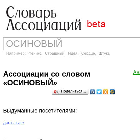
Например:
Феникс
,
Страшный
,
Идея
,
Сердце
,
Штука
Ассоциации со словом
Ан
«ОСИНОВЫЙ»
Поделиться…
Выдуманные посетителями:
ДРАТЬ ЛЫКО