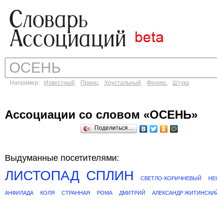
Например:
Известный
,
Принц
,
Хрустальный
,
Феникс
,
Штука
Ассоциации со словом «ОСЕНЬ»
Поделиться…
Выдуманные посетителями:
ЛИСТОПАД
СПЛИН
СВЕТЛО-КОРИЧНЕВЫЙ
НЕ
АНФИЛАДА
КОЛЯ
СТРАННАЯ
РОМА
ДМИТРИЙ
АЛЕКСАНДР ЖИТИНСКИ