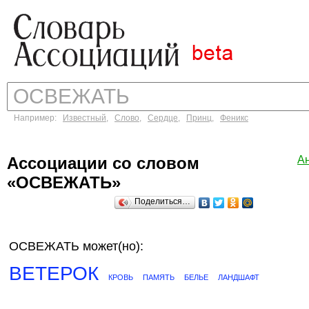
Например:
Известный
,
Слово
,
Сердце
,
Принц
,
Феникс
Ассоциации со словом
А
«ОСВЕЖАТЬ»
Поделиться…
ОСВЕЖАТЬ может(но):
ВЕТЕРОК
КРОВЬ
ПАМЯТЬ
БЕЛЬЕ
ЛАНДШАФТ