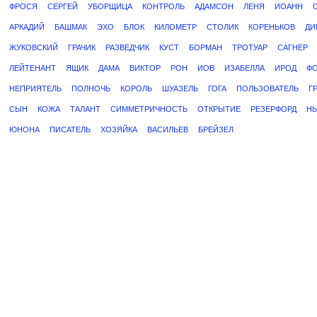
ФРОСЯ
СЕРГЕЙ
УБОРЩИЦА
КОНТРОЛЬ
АДАМСОН
ЛЕНЯ
ИОАНН
АРКАДИЙ
БАШМАК
ЭХО
БЛОК
КИЛОМЕТР
СТОЛИК
КОРЕНЬКОВ
ДИ
ЖУКОВСКИЙ
ГРАЧИК
РАЗВЕДЧИК
КУСТ
БОРМАН
ТРОТУАР
САГНЕР
ЛЕЙТЕНАНТ
ЯЩИК
ДАМА
ВИКТОР
РОН
ИОВ
ИЗАБЕЛЛА
ИРОД
Ф
НЕПРИЯТЕЛЬ
ПОЛНОЧЬ
КОРОЛЬ
ШУАЗЕЛЬ
ГОГА
ПОЛЬЗОВАТЕЛЬ
Г
СЫН
КОЖА
ТАЛАНТ
СИММЕТРИЧНОСТЬ
ОТКРЫТИЕ
РЕЗЕРФОРД
Н
ЮНОНА
ПИСАТЕЛЬ
ХОЗЯЙКА
ВАСИЛЬЕВ
БРЕЙЗЕЛ