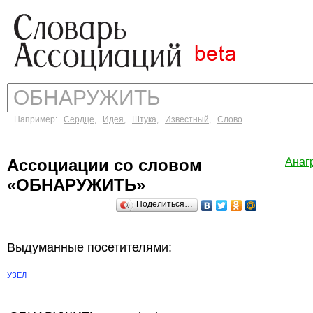
Например:
Сердце
,
Идея
,
Штука
,
Известный
,
Слово
Ассоциации со словом
Анаг
«ОБНАРУЖИТЬ»
Поделиться…
Выдуманные посетителями:
УЗЕЛ