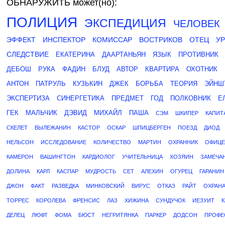
ОБНАРУЖИТЬ может(но):
ПОЛИЦИЯ
ЭКСПЕДИЦИЯ
ЧЕЛОВЕК
ЭФФЕКТ
ИНСПЕКТОР
КОМИССАР
ВОСТРИКОВ
ОТЕЦ
У
СЛЕДСТВИЕ
ЕКАТЕРИНА
ДААРТАНЬЯН
ЯЗЫК
ПРОТИВНИК
ДЕБОШ
РУКА
ФАДИН
БЛУД
АВТОР
КВАРТИРА
ОХОТНИК
АНТОН
ПАТРУЛЬ
КУЗЬКИН
ДЖЕК
БОРЬБА
ТЕОРИЯ
ЭЙНШ
ЭКСПЕРТИЗА
СИНЕРГЕТИКА
ПРЕДМЕТ
ГОД
ПОЛКОВНИК
Е
ГЕК
МАЛЬЧИК
ДЭВИД
МИХАЙЛ
ПАША
СЭМ
ШКИПЕР
КАПИТ
СКЕЛЕТ
ВЫЛЕЖАНИН
КАСТОР
ОСКАР
ШПИЦБЕРГЕН
ПОЕЗД
ДИОД
НЕЛЬСОН
ИССЛЕДОВАНИЕ
КОЛИЧЕСТВО
МАРТИН
ОХРАННИК
ОФИЦЕ
КАМЕРОН
ВАШИНГТОН
КАРДИОЛОГ
УЧИТЕЛЬНИЦА
ХОЗЯИН
ЗАМЕЧА
ДОЛИНА
КАРЛ
КАСПАР
МУДРОСТЬ
СЕТ
АЛЕХИН
ОГУРЕЦ
ГАРАНИН
ДЖОН
ФАКТ
РАЗВЕДКА
МИНКОВСКИЙ
ВИРУС
ОТКАЗ
РАЙТ
ОХРАН
ТОРРЕС
КОРОЛЕВА
ФРЕНСИС
ЛАЗ
ХИЖИНА
СУНДУЧОК
ИЕЗУИТ
К
ДЕЛЕЦ
ЛЮФТ
ФОМА
БЮСТ
НЕГРИТЯНКА
ПАРКЕР
ДОДСОН
ПРОФЕ