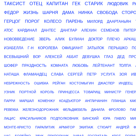
ТАКСИСТ
ОТЕЦ
КАПИТАН
ГЕК
СТАРИК
ЛЮДОВИК
Р
ФЕДОР
ЖИЗНЬ
ШАРНЯ
ДАМА
НИНКА
СВОБОДА
СТОР
ГЕРЦОГ
ПОРОГ
КОЛЕСО
ПАРЕНЬ
МИЛОРД
ДААРТАНЬЯН
АТОС
КАРДИНАЛ
ДАНТЕС
ДАНГЛАР
АЛЕХИН
СЕМЕНОВ
ПИТЕР
НОВОВВЕДЕНИЕ
ЗВЕРЬ
АЛИК
БУЛИАН
ДОКТОР
ПЛЕЧО
АРКА
ИЗАБЕЛЛА
Г-Н
КОРОЛЕВА
ОФИЦИАНТ
ЗАТЫЛОК
ПЕРЫШКО
П
ВСЕВЫШНИЙ
ВОР
АЛЕКСЕЙ
АББАТ
ДЕВУШКА
ГЛАЗ
ДЕД
ПР
ШОФЕР
ПРАЗДНОСТЬ
КОМНАТА
ЛЮБОВЬ
ЛЕЙТЕНАНТ
ТОЛПА
НАТАША
ФЛАМАНДЕЦ
СЛАВА
СЕРГЕЙ
ПЕТР
УСЛУГА
ЗОЯ
И
НЕБРЕЖНОСТЬ
ОШИБКА
РЕЙГАН
КОСТОМЫГИН
ДЖАСПЕР
ИНДЕЕЦ
УЗНИК
ПОРТНОЙ
КОРОЛЬ
ПРИНЦЕССА
ТОВАРИЩ
МИНИСТР
ГЕНЕР
ПАРРИ
МАРШАЛ
КОМЕНЖУ
КОАДЪЮТОР
АНГЛИЧАНИН
ПЛАНША
КА
РЕВЕККА
ЖЕЛЕЗНОДОРОЖНИК
ФЕЛЬДФЕБЕЛЬ
ДАНИЛА
ФРОЛОВО
ПА
ЛАЦИС
КРАСИЛЬНИКОВ
ПОДПОЛКОВНИК
БИНСКИЙ
ЮРА
ПАВЛО
МИ
МОНТЕ-КРИСТО
ПАРАЛИТИК
АРМАТОР
ЭКИПАЖ
СТЮАРТ
АНДРЕЙ
Ф