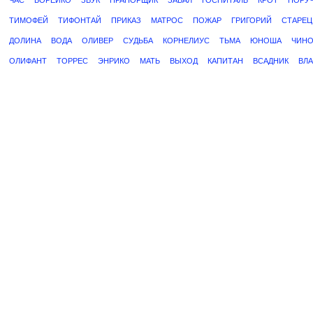
ЧАС
БОРЕЙКО
ЗВУК
ПРАПОРЩИК
ЗАВАЛ
ГОСПИТАЛЬ
КРОТ
ПОРУ
ТИМОФЕЙ
ТИФОНТАЙ
ПРИКАЗ
МАТРОС
ПОЖАР
ГРИГОРИЙ
СТАРЕЦ
ДОЛИНА
ВОДА
ОЛИВЕР
СУДЬБА
КОРНЕЛИУС
ТЬМА
ЮНОША
ЧИНО
ОЛИФАНТ
ТОРРЕС
ЭНРИКО
МАТЬ
ВЫХОД
КАПИТАН
ВСАДНИК
ВЛ