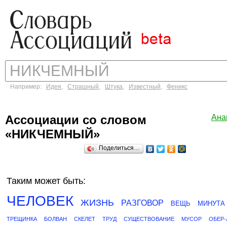
Например:
Идея
,
Страшный
,
Штука
,
Известный
,
Феникс
Ассоциации со словом
Ана
«НИКЧЕМНЫЙ»
Поделиться…
Таким может быть:
ЧЕЛОВЕК
ЖИЗНЬ
РАЗГОВОР
ВЕЩЬ
МИНУТА
ТРЕЩИНКА
БОЛВАН
СКЕЛЕТ
ТРУД
СУЩЕСТВОВАНИЕ
МУСОР
ОБЕР-