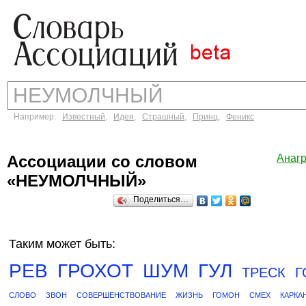
Например:
Известный
,
Идея
,
Страшный
,
Принц
,
Феникс
Ассоциации со словом
Анаг
«НЕУМОЛЧНЫЙ»
Поделиться…
Таким может быть:
РЕВ
ГРОХОТ
ШУМ
ГУЛ
ТРЕСК
Г
СЛОВО
ЗВОН
СОВЕРШЕНСТВОВАНИЕ
ЖИЗНЬ
ГОМОН
СМЕХ
КАРКА