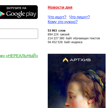
Новости дня
Что ищут?
Что пишут?
Кому это нужно?
53 963 слов
894 224 связей
214 227 380 байт обучающих текстов
56 452 528 байт индекса
лову «НЕРЕАЛЬНЫЙ»