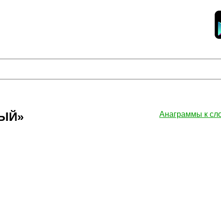
НЫЙ»
Анаграммы к с