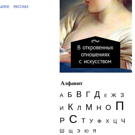
ШЛОЕ
РАССКАЗ
Алфавит
Д
В
Г
Б
З
А
Ж
Е
П
К
М
О
Н
Л
И
С
Р
Т
Ч
У
Ф
Х
Ц
Ш
Э
Я
Щ
Ю