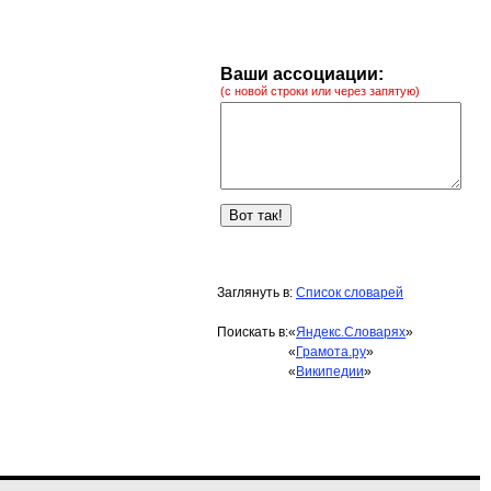
Ваши ассоциации:
(с новой строки или через запятую)
Заглянуть в:
Список словарей
Поискать в:
«
Яндекс.Словарях
»
«
Грамота.ру
»
«
Википедии
»