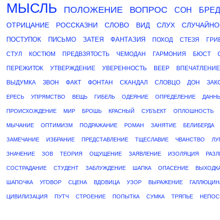
МЫСЛЬ
ПОЛОЖЕНИЕ
ВОПРОС
СОН
БРЕ
ОТРИЦАНИЕ
РОССКАЗНИ
СЛОВО
ВИД
СЛУХ
СЛУЧАЙНО
ПОСТУПОК
ПИСЬМО
ЗАТЕЯ
ФАНТАЗИЯ
ПОХОД
СТЕЗЯ
ГРИ
СТУЛ
КОСТЮМ
ПРЕДВЗЯТОСТЬ
ЧЕМОДАН
ГАРМОНИЯ
БЮСТ
ПЕРЕЖИТОК
УТВЕРЖДЕНИЕ
УВЕРЕННОСТЬ
ВЕЕР
ВПЕЧАТЛЕНИЕ
ВЫДУМКА
ЗВОН
ФАКТ
ФОНТАН
СКАНДАЛ
СЛОВЦО
ДОН
ЗАК
ЕРЕСЬ
УПРЯМСТВО
ВЕЩЬ
ГИБЕЛЬ
ОДЕЯНИЕ
ОПРЕДЕЛЕНИЕ
ДАНН
ПРОИСХОЖДЕНИЕ
МИР
БРОШЬ
КРАСНЫЙ
СУБЪЕКТ
ОПЛОШНОСТЬ
МЫЧАНИЕ
ОПТИМИЗМ
ПОДРАЖАНИЕ
РОМАН
ЗАНЯТИЕ
БЕЛИБЕРДА
ЗАМЕЧАНИЕ
ИЗБРАНИЕ
ПРЕДСТАВЛЕНИЕ
ТЩЕСЛАВИЕ
ЧВАНСТВО
ЛУ
ЗНАЧЕНИЕ
ЗОВ
ТЕОРИЯ
ОЩУЩЕНИЕ
ЗАЯВЛЕНИЕ
ИЗОЛЯЦИЯ
РАЗЛ
СОСТРАДАНИЕ
СТУДЕНТ
ЗАБЛУЖДЕНИЕ
ШАПКА
ОПАСЕНИЕ
ВЫХОДК
ШАПОЧКА
УГОВОР
СЦЕНА
ВДОВИЦА
УЗОР
ВЫРАЖЕНИЕ
ГАЛЛЮЦИН
ЦИВИЛИЗАЦИЯ
ПУТЧ
СТРОЕНИЕ
ПОПЫТКА
СУМКА
ТРЯПЬЕ
НЕПОС