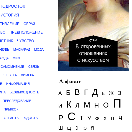
ПОДРОСТОК
ИСТОРИЯ
ТИВЛЕНИЕ
ОБРАЗ
ТВО
ПРЕДПОЛОЖЕНИЕ
МЯТНИК
ЧУВСТВО
ОБУВЬ
МАСКАРАД
МОДА
АЖДА
МИФ
САМОМНЕНИЕ
СВЯЗЬ
КЛЕВЕТА
ХИМЕРА
Алфавит
Е
ИНФОРМАЦИЯ
Д
В
Г
Б
З
А
Ж
ИНА
БЕЗВЫХОДНОСТЬ
Е
П
ПРЕСЛЕДОВАНИЕ
К
М
О
Н
Л
И
ПРЫЖОК
С
Р
Т
Ч
У
Ф
Х
СТРАСТЬ
РАДОСТЬ
Ц
Ш
Э
Я
Щ
Ю