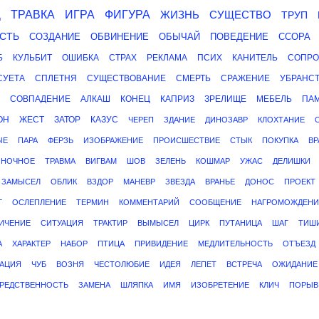
Д
ТРАВКА
ИГРА
ФИГУРА
ЖИЗНЬ
СУЩЕСТВО
ТРУП
СТЬ
СОЗДАНИЕ
ОБВИНЕНИЕ
ОБЫЧАЙ
ПОВЕДЕНИЕ
ССОРА
Б
КУЛЬБИТ
ОШИБКА
СТРАХ
РЕКЛАМА
ПСИХ
КАНИТЕЛЬ
СОПРО
СУЕТА
СПЛЕТНЯ
СУЩЕСТВОВАНИЕ
СМЕРТЬ
СРАЖЕНИЕ
УБРАНС
СОВПАДЕНИЕ
АЛКАШ
КОНЕЦ
КАПРИЗ
ЗРЕЛИЩЕ
МЕБЕЛЬ
ПА
ОН
ЖЕСТ
ЗАТОР
КАЗУС
ЧЕРЕП
ЗДАНИЕ
ДИНОЗАВР
КЛОХТАНИЕ
ЫЕ
ПАРА
ФЕРЗЬ
ИЗОБРАЖЕНИЕ
ПРОИСШЕСТВИЕ
СТЫК
ПОКУПКА
ВР
НОЧНОЕ
ТРАВМА
ВИГВАМ
ШОВ
ЗЕЛЕНЬ
КОШМАР
УЖАС
ДЕЛИШКИ
ЗАМЫСЕЛ
ОБЛИК
ВЗДОР
МАНЕВР
ЗВЕЗДА
ВРАНЬЕ
ДОНОС
ПРОЕКТ
Г
ОСЛЕПЛЕНИЕ
ТЕРМИН
КОММЕНТАРИЙ
СООБЩЕНИЕ
НАГРОМОЖДЕНИ
ИЧЕНИЕ
СИТУАЦИЯ
ТРАКТИР
ВЫМЫСЕЛ
ЦИРК
ПУТАНИЦА
ШАГ
ТИШ
А
ХАРАКТЕР
НАБОР
ПТИЦА
ПРИВИДЕНИЕ
МЕДЛИТЕЛЬНОСТЬ
ОТЪЕЗД
АЦИЯ
ЧУБ
ВОЗНЯ
ЧЕСТОЛЮБИЕ
ИДЕЯ
ЛЕПЕТ
ВСТРЕЧА
ОЖИДАНИЕ
РЕДСТВЕННОСТЬ
ЗАМЕНА
ШЛЯПКА
ИМЯ
ИЗОБРЕТЕНИЕ
КЛИЧ
ПОРЫВ