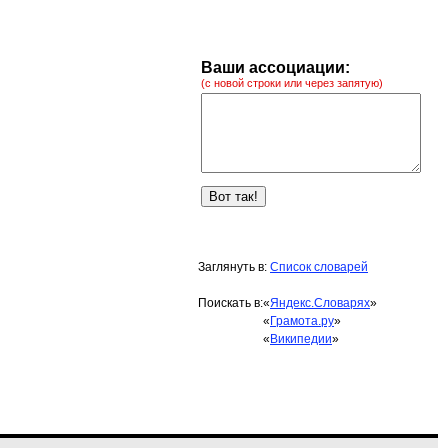
Ваши ассоциации:
(с новой строки или через запятую)
Заглянуть в:
Список словарей
Поискать в:
«
Яндекс.Словарях
»
«
Грамота.ру
»
«
Википедии
»