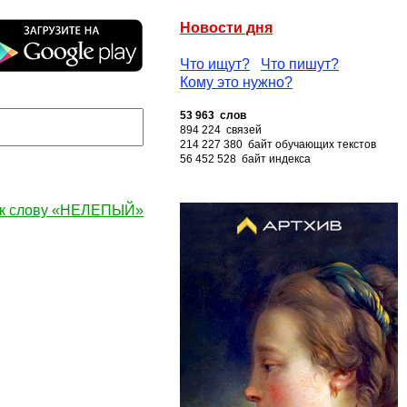
Новости дня
Что ищут?
Что пишут?
Кому это нужно?
53 963 слов
894 224 связей
214 227 380 байт обучающих текстов
56 452 528 байт индекса
 к слову «НЕЛЕПЫЙ»