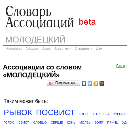
Например:
Сердце
,
Идея
,
Известный
,
Страшный
,
Цвет
Ассоциации со словом
Анаг
«МОЛОДЕЦКИЙ»
Поделиться…
Таким может быть:
РЫВОК
ПОСВИСТ
КОПЬЕ
СТРЕЛЬБА
КУРГАН
ГОЛОС
СВИСТ
СЛОВЦО
СЕРДЦЕ
КОНЬ
МОЛВЬ
ВОЛЯ
ПРИНЦ
УД