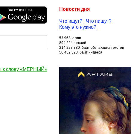
Новости дня
Что ищут?
Что пишут?
Кому это нужно?
53 963 слов
894 224 связей
214 227 380 байт обучающих текстов
56 452 528 байт индекса
ы к слову «МЕРНЫЙ»