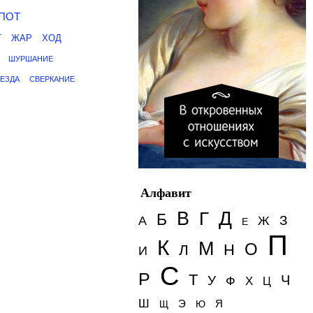
ПОТ
Т
ЖАР
ХОД
ШУРШАНИЕ
ЕЗДА
СВЕРКАНИЕ
Алфавит
Д
В
Г
Б
З
А
Ж
Е
П
К
М
О
Н
Л
И
С
Р
Т
Ч
У
Ф
Х
Ц
Ш
Э
Я
Щ
Ю