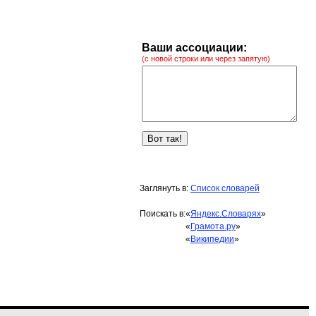
Ваши ассоциации:
(с новой строки или через запятую)
Заглянуть в:
Список словарей
Поискать в:
«
Яндекс.Словарях
»
«
Грамота.ру
»
«
Википедии
»