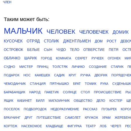
ЧЛЕН
Таким может быть:
МАЛЬЧИК
ЧЕЛОВЕК
ЧЕЛОВЕЧЕК
ДОМИК
КУСОЧЕК
ОТРЯД
СТОЛИК
ДЖЕНТЛЬМЕН
ДОМ
РОСТ
ДЕВО
ОСТРОВОК
БЕЛЫЕ
СЫН
ЧУДО
ТЕЛО
ОТВЕРСТИЕ
ПЕТЯ
ОСТ
ОБЛАЧКО
ШАРИК
ГОРОД
КОМНАТА
СЕКРЕТ
РУЧЕЕК
ОГОНЕК
МИ
СУДНО
МИСТЕР
ПРИНЦ
ТОЛСТЯК
ЛИЧИКО
СОЗДАНИЕ
СТАРИК
П
ПОДАРОК
НОС
КАМЕШЕК
САДИК
КРУГ
РУЧКА
ДВОРИК
ПОРЯДОЧЕ
ЧЕМОДАНЧИК
СТАНЦИЯ
ПЯТНЫШКО
БРАТ
ТОМИК
РУКА
СУДЕНЫШК
БАРАБАНЩИК
НАРОД
ПАКЕТИК
СОЛНЦЕ
СТОЛ
ПРОИСШЕСТВИЕ
РЫ
ЯЩИК
КАБИНЕТ
БИЛЛ
МАГАЗИНЧИК
ОБЩЕСТВО
ДЕЛО
КОСТЕР
ЩЕ
ПОСЕЛОК
ПОДБОРОДОК
НЕДОРАЗУМЕНИЕ
РАССКАЗ
ПУЗЫРЕК
КОРО
БРАУНИНГ
ДРУГ
ПУТЕШЕСТВИЕ
САМОЛЕТ
КРУЖОК
ХРАМ
ЖЕРЕБЕН
КОРТЕЖ
НАСЕКОМОЕ
КЛАДБИЩЕ
ФИГУРКА
ТЕАТР
ЛОБ
ЧЕРЕП
РЕ