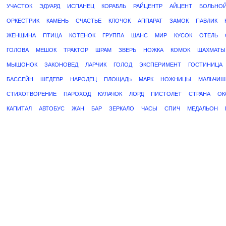
УЧАСТОК
ЭДУАРД
ИСПАНЕЦ
КОРАБЛЬ
РАЙЦЕНТР
АЙЦЕНТ
БОЛЬНО
ОРКЕСТРИК
КАМЕНЬ
СЧАСТЬЕ
КЛОЧОК
АППАРАТ
ЗАМОК
ПАВЛИК
ЖЕНЩИНА
ПТИЦА
КОТЕНОК
ГРУППА
ШАНС
МИР
КУСОК
ОТЕЛЬ
ГОЛОВА
МЕШОК
ТРАКТОР
ШРАМ
ЗВЕРЬ
НОЖКА
КОМОК
ШАХМАТЫ
МЫШОНОК
ЗАКОНОВЕД
ЛАРЧИК
ГОЛОД
ЭКСПЕРИМЕНТ
ГОСТИНИЦА
БАССЕЙН
ШЕДЕВР
НАРОДЕЦ
ПЛОЩАДЬ
МАРК
НОЖНИЦЫ
МАЛЬЧИШ
СТИХОТВОРЕНИЕ
ПАРОХОД
КУЛАЧОК
ЛОРД
ПИСТОЛЕТ
СТРАНА
ОК
КАПИТАЛ
АВТОБУС
ЖАН
БАР
ЗЕРКАЛО
ЧАСЫ
СПИЧ
МЕДАЛЬОН