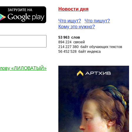
Новости дня
Что ищут?
Что пишут?
Кому это нужно?
53 963 слов
894 224 связей
214 227 380 байт обучающих текстов
56 452 528 байт индекса
 слову «ЛИЛОВАТЫЙ»