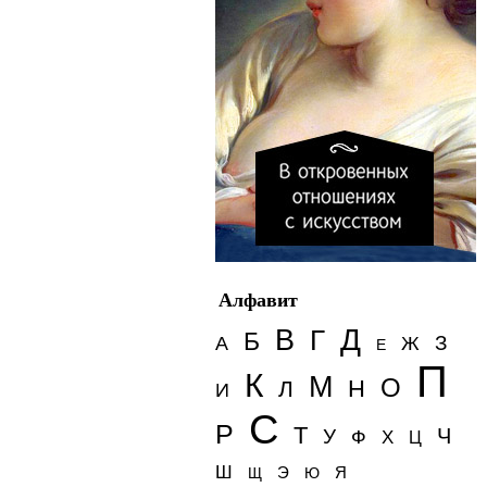
Алфавит
Д
В
Г
Б
З
А
Ж
Е
П
К
М
О
Н
Л
И
С
Р
Т
Ч
У
Ф
Х
Ц
Ш
Э
Я
Щ
Ю