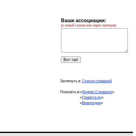
Ваши ассоциации:
(с новой строки или через запятую)
Заглянуть в:
Список словарей
Поискать в:
«
Яндекс.Словарях
»
«
Грамота.ру
»
«
Википедии
»