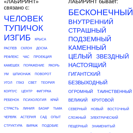
«ЛАБИРИНТ»
ЛАБИРИНТ бывает:
связано с:
БЕСКОНЕЧНЫЙ
ЧЕЛОВЕК
ВНУТРЕННИЙ
ТУПИЧОК
СТРАШНЫЙ
ИЗГИБ
ПОДЗЕМНЫЙ
КРЫСА
КАМЕННЫЙ
РАСПЕВ
СКЛОН
ДОСКА
ЦЕЛЫЙ
ЗВЕЗДНЫЙ
РЕФЛЕКС
ЧАС
ПРОЕКЦИЯ
НАСТОЯЩИЙ
КАМЕШЕК
ПОРАЖЕНИЕ
ЯКОРЬ
ГИГАНТСКИЙ
УМ
ШПИОНАЖ
ПОВОРОТ
БЕЗВЫХОДНЫЙ
УГОЛ
ГЛАЗ
СВЕТ
ТЕОРИЯ
ОГРОМНЫЙ
ТАИНСТВЕННЫЙ
КОРПУС
ЦЕНТР
ФИГУРКА
ВЕЛИКИЙ
КРУГОВОЙ
РЕБЕНОК
ПСИХОЛОГИЯ
КРАЙ
СТРАСТЬ
ЛИНИЯ
БАЗАР
ТЬМА
СЕВЕРНЫЙ
НОВЫЙ
ВОСТОЧНЫЙ
ЧЕРВЯК
АСТЕРИЯ
САД
ОПЫТ
СЛОЖНЫЙ
ЭЛЕКТРИЧЕСКИЙ
СТРУКТУРА
ВИРАЖ
ПОДОБИЕ
ПЕЩЕРНЫЙ
ЗНАМЕНИТЫЙ