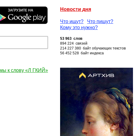
Новости дня
Что ищут?
Что пишут?
Кому это нужно?
53 963 слов
894 224 связей
214 227 380 байт обучающих текстов
56 452 528 байт индекса
мы к слову «Л ГКИЙ»