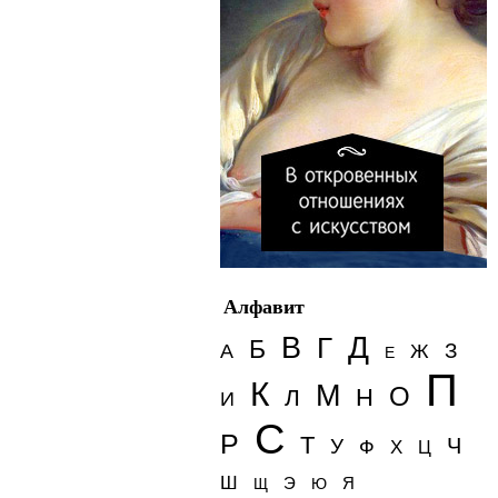
Алфавит
Д
В
Г
Б
З
А
Ж
Е
П
К
М
О
Н
Л
И
С
Р
Т
Ч
У
Ф
Х
Ц
Ш
Э
Я
Щ
Ю