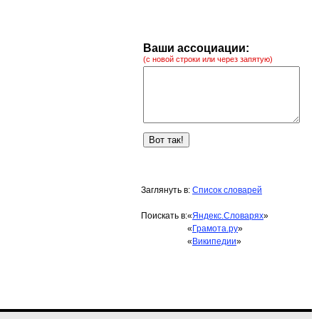
Ваши ассоциации:
(с новой строки или через запятую)
Заглянуть в:
Список словарей
Поискать в:
«
Яндекс.Словарях
»
«
Грамота.ру
»
«
Википедии
»