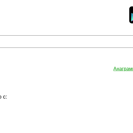
Анаграм
 с: