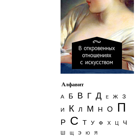
Алфавит
Д
В
Г
Б
З
А
Ж
Е
П
К
М
О
Н
Л
И
С
Р
Т
Ч
У
Ф
Х
Ц
Ш
Э
Я
Щ
Ю