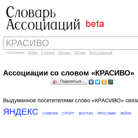
Например:
Идея
,
Сердце
,
Феникс
,
Штука
,
Хрустальный
Ассоциации со словом «КРАСИВО»
Поделиться…
Выдуманное посетителями слово «КРАСИВО» связа
ЯНДЕКС
СЛАВЧИК
СПОРТ
ФОНТАН
ЯРОСЛАВА
ЛЕЙЛА