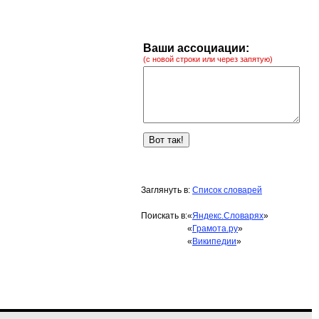
Ваши ассоциации:
(с новой строки или через запятую)
Заглянуть в:
Список словарей
Поискать в:
«
Яндекс.Словарях
»
«
Грамота.ру
»
«
Википедии
»