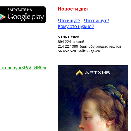
Новости дня
Что ищут?
Что пишут?
Кому это нужно?
53 963 слов
894 224 связей
214 227 380 байт обучающих текстов
56 452 528 байт индекса
 к слову «КРАСИВО»