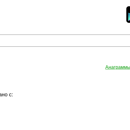
Анаграммы
но с: