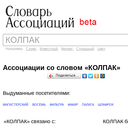
Например:
Слово
,
Известный
,
Феникс
,
Страшный
,
Цвет
Ассоциации со словом «КОЛПАК»
Поделиться…
Выдуманные посетителями:
МАГИСТЕРСКИЙ
ВОСЕМЬ
ФИЛЬТРА
ФАКИР
ПАЛАТА
ШЛАФРОК
«КОЛПАК»
связано с:
КОЛПАК б