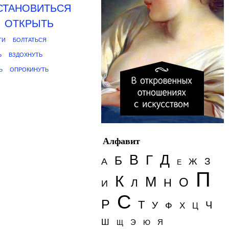
СТАНОВИТЬСЯ
ОТКРЫТЬ
ТИ
БОЛТАТЬСЯ
Ь
ВЗДОХНУТЬ
Ь
ОПРОКИНУТЬ
Алфавит
Д
В
Г
Б
З
А
Ж
Е
П
К
М
О
Н
Л
И
С
Р
Т
Ч
У
Ф
Х
Ц
Ш
Э
Я
Щ
Ю