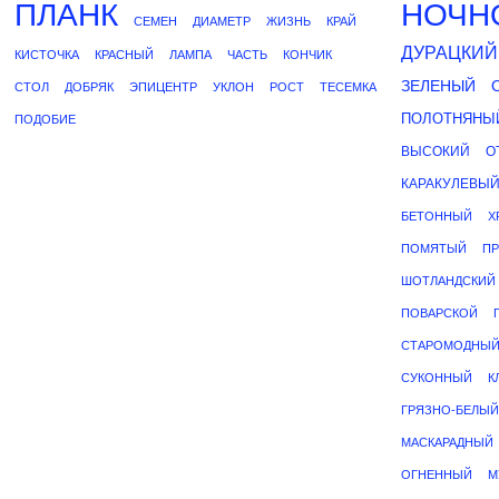
ПЛАНК
НОЧН
СЕМЕН
ДИАМЕТР
ЖИЗНЬ
КРАЙ
ДУРАЦКИЙ
КИСТОЧКА
КРАСНЫЙ
ЛАМПА
ЧАСТЬ
КОНЧИК
ЗЕЛЕНЫЙ
СТОЛ
ДОБРЯК
ЭПИЦЕНТР
УКЛОН
РОСТ
ТЕСЕМКА
ПОЛОТНЯНЫ
ПОДОБИЕ
ВЫСОКИЙ
О
КАРАКУЛЕВЫ
БЕТОННЫЙ
Х
ПОМЯТЫЙ
П
ШОТЛАНДСКИЙ
ПОВАРСКОЙ
СТАРОМОДНЫ
СУКОННЫЙ
К
ГРЯЗНО-БЕЛЫЙ
МАСКАРАДНЫЙ
ОГНЕННЫЙ
М