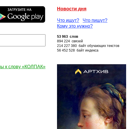
Новости дня
Что ищут?
Что пишут?
Кому это нужно?
53 963 слов
894 224 связей
214 227 380 байт обучающих текстов
56 452 528 байт индекса
ы к слову «КОЛПАК»