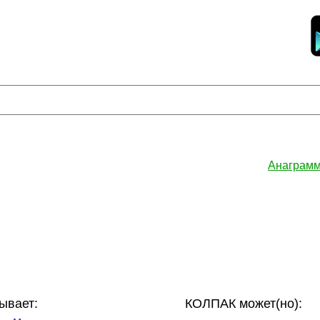
Анаграмм
ывает:
КОЛПАК может(но):