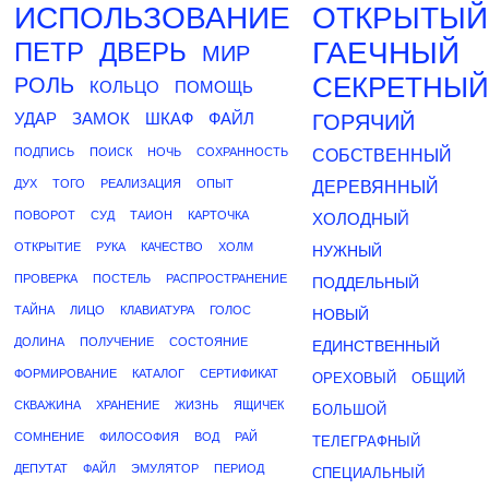
ИСПОЛЬЗОВАНИЕ
ОТКРЫТЫЙ
ГАЕЧНЫЙ
ПЕТР
ДВЕРЬ
МИР
СЕКРЕТНЫЙ
РОЛЬ
КОЛЬЦО
ПОМОЩЬ
УДАР
ЗАМОК
ШКАФ
ФАЙЛ
ГОРЯЧИЙ
ПОДПИСЬ
ПОИСК
НОЧЬ
СОХРАННОСТЬ
СОБСТВЕННЫЙ
ДУХ
ТОГО
РЕАЛИЗАЦИЯ
ОПЫТ
ДЕРЕВЯННЫЙ
ПОВОРОТ
СУД
ТАИОН
КАРТОЧКА
ХОЛОДНЫЙ
ОТКРЫТИЕ
РУКА
КАЧЕСТВО
ХОЛМ
НУЖНЫЙ
ПРОВЕРКА
ПОСТЕЛЬ
РАСПРОСТРАНЕНИЕ
ПОДДЕЛЬНЫЙ
ТАЙНА
ЛИЦО
КЛАВИАТУРА
ГОЛОС
НОВЫЙ
ДОЛИНА
ПОЛУЧЕНИЕ
СОСТОЯНИЕ
ЕДИНСТВЕННЫЙ
ФОРМИРОВАНИЕ
КАТАЛОГ
СЕРТИФИКАТ
ОРЕХОВЫЙ
ОБЩИЙ
СКВАЖИНА
ХРАНЕНИЕ
ЖИЗНЬ
ЯЩИЧЕК
БОЛЬШОЙ
СОМНЕНИЕ
ФИЛОСОФИЯ
ВОД
РАЙ
ТЕЛЕГРАФНЫЙ
ДЕПУТАТ
ФАЙЛ
ЭМУЛЯТОР
ПЕРИОД
СПЕЦИАЛЬНЫЙ