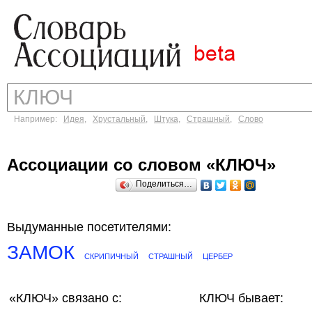
Например:
Идея
,
Хрустальный
,
Штука
,
Страшный
,
Слово
Ассоциации со словом «КЛЮЧ»
Поделиться…
Выдуманные посетителями:
ЗАМОК
СКРИПИЧНЫЙ
СТРАШНЫЙ
ЦЕРБЕР
«КЛЮЧ»
связано с:
КЛЮЧ бывает: