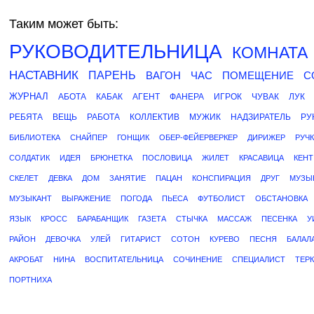
Таким может быть:
РУКОВОДИТЕЛЬНИЦА
КОМНАТА
НАСТАВНИК
ПАРЕНЬ
ВАГОН
ЧАС
ПОМЕЩЕНИЕ
С
ЖУРНАЛ
АБОТА
КАБАК
АГЕНТ
ФАНЕРА
ИГРОК
ЧУВАК
ЛУК
РЕБЯТА
ВЕЩЬ
РАБОТА
КОЛЛЕКТИВ
МУЖИК
НАДЗИРАТЕЛЬ
РУ
БИБЛИОТЕКА
СНАЙПЕР
ГОНЩИК
ОБЕР-ФЕЙЕРВЕРКЕР
ДИРИЖЕР
РУЧ
СОЛДАТИК
ИДЕЯ
БРЮНЕТКА
ПОСЛОВИЦА
ЖИЛЕТ
КРАСАВИЦА
КЕНТ
СКЕЛЕТ
ДЕВКА
ДОМ
ЗАНЯТИЕ
ПАЦАН
КОНСПИРАЦИЯ
ДРУГ
МУЗЫ
МУЗЫКАНТ
ВЫРАЖЕНИЕ
ПОГОДА
ПЬЕСА
ФУТБОЛИСТ
ОБСТАНОВКА
ЯЗЫК
КРОСС
БАРАБАНЩИК
ГАЗЕТА
СТЫЧКА
МАССАЖ
ПЕСЕНКА
У
РАЙОН
ДЕВОЧКА
УЛЕЙ
ГИТАРИСТ
СОТОН
КУРЕВО
ПЕСНЯ
БАЛАЛ
АКРОБАТ
НИНА
ВОСПИТАТЕЛЬНИЦА
СОЧИНЕНИЕ
СПЕЦИАЛИСТ
ТЕР
ПОРТНИХА