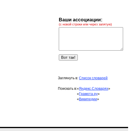
Ваши ассоциации:
(с новой строки или через запятую)
Заглянуть в:
Список словарей
Поискать в:
«
Яндекс.Словарях
»
«
Грамота.ру
»
«
Википедии
»