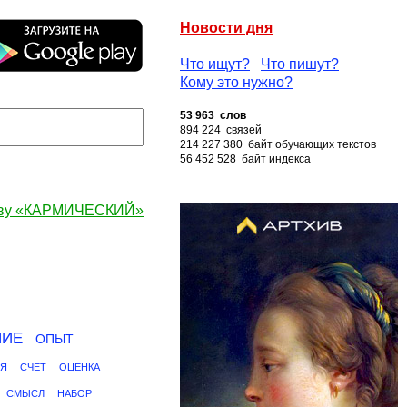
Новости дня
Что ищут?
Что пишут?
Кому это нужно?
53 963 слов
894 224 связей
214 227 380 байт обучающих текстов
56 452 528 байт индекса
ову «КАРМИЧЕСКИЙ»
НИЕ
ОПЫТ
ИЯ
СЧЕТ
ОЦЕНКА
СМЫСЛ
НАБОР