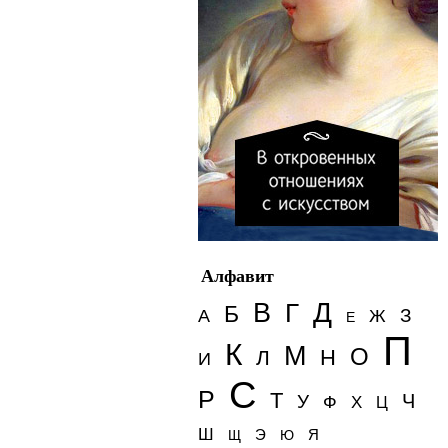
Алфавит
Д
В
Г
Б
З
А
Ж
Е
П
К
М
О
Н
Л
И
С
Р
Т
Ч
У
Ф
Х
Ц
Ш
Э
Я
Щ
Ю