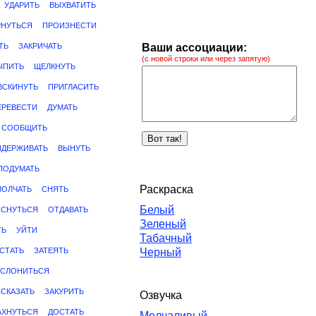
УДАРИТЬ
ВЫХВАТИТЬ
РНУТЬСЯ
ПРОИЗНЕСТИ
ТЬ
ЗАКРИЧАТЬ
Ваши ассоциации:
(с новой строки или через запятую)
ЫПИТЬ
ЩЕЛКНУТЬ
ВСКИНУТЬ
ПРИГЛАСИТЬ
ЕРЕВЕСТИ
ДУМАТЬ
СООБЩИТЬ
ИДЕРЖИВАТЬ
ВЫНУТЬ
ПОДУМАТЬ
Раскраска
МОЛЧАТЬ
СНЯТЬ
Белый
ОСНУТЬСЯ
ОТДАВАТЬ
Зеленый
ТЬ
УЙТИ
Табачный
СТАТЬ
ЗАТЕЯТЬ
Черный
ИСЛОНИТЬСЯ
ССКАЗАТЬ
ЗАКУРИТЬ
Озвучка
АХНУТЬСЯ
ДОСТАТЬ
Молчаливый