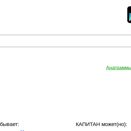
Анаграммы
бывает:
КАПИТАН может(но):