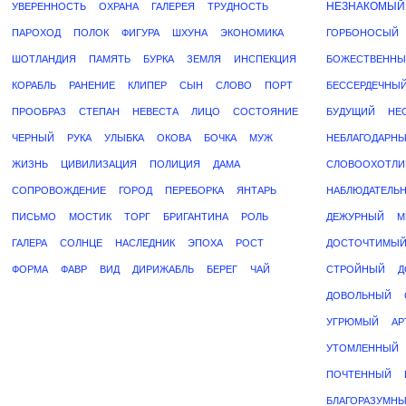
НЕЗНАКОМЫЙ
УВЕРЕННОСТЬ
ОХРАНА
ГАЛЕРЕЯ
ТРУДНОСТЬ
ПАРОХОД
ПОЛОК
ФИГУРА
ШХУНА
ЭКОНОМИКА
ГОРБОНОСЫЙ
ШОТЛАНДИЯ
ПАМЯТЬ
БУРКА
ЗЕМЛЯ
ИНСПЕКЦИЯ
БОЖЕСТВЕННЫ
КОРАБЛЬ
РАНЕНИЕ
КЛИПЕР
СЫН
СЛОВО
ПОРТ
БЕССЕРДЕЧНЫ
ПРООБРАЗ
СТЕПАН
НЕВЕСТА
ЛИЦО
СОСТОЯНИЕ
БУДУЩИЙ
НЕ
ЧЕРНЫЙ
РУКА
УЛЫБКА
ОКОВА
БОЧКА
МУЖ
НЕБЛАГОДАРН
ЖИЗНЬ
ЦИВИЛИЗАЦИЯ
ПОЛИЦИЯ
ДАМА
СЛОВООХОТЛИ
СОПРОВОЖДЕНИЕ
ГОРОД
ПЕРЕБОРКА
ЯНТАРЬ
НАБЛЮДАТЕЛЬ
ПИСЬМО
МОСТИК
ТОРГ
БРИГАНТИНА
РОЛЬ
ДЕЖУРНЫЙ
М
ГАЛЕРА
СОЛНЦЕ
НАСЛЕДНИК
ЭПОХА
РОСТ
ДОСТОЧТИМЫ
ФОРМА
ФАВР
ВИД
ДИРИЖАБЛЬ
БЕРЕГ
ЧАЙ
СТРОЙНЫЙ
Д
ДОВОЛЬНЫЙ
УГРЮМЫЙ
АР
УТОМЛЕННЫЙ
ПОЧТЕННЫЙ
БЛАГОРАЗУМН