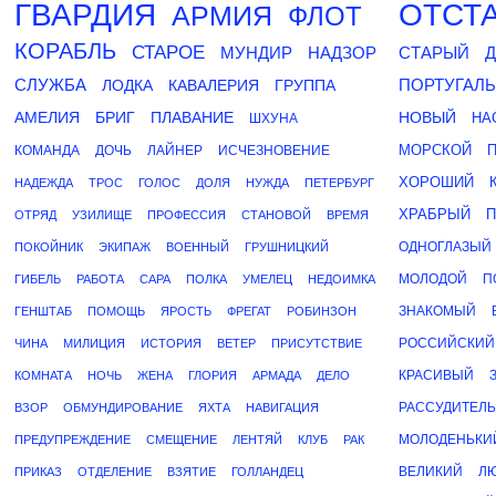
ГВАРДИЯ
ОТСТ
АРМИЯ
ФЛОТ
КОРАБЛЬ
СТАРОЕ
МУНДИР
НАДЗОР
СТАРЫЙ
Д
СЛУЖБА
ПОРТУГАЛ
ЛОДКА
КАВАЛЕРИЯ
ГРУППА
АМЕЛИЯ
БРИГ
ПЛАВАНИЕ
НОВЫЙ
НА
ШХУНА
МОРСКОЙ
КОМАНДА
ДОЧЬ
ЛАЙНЕР
ИСЧЕЗНОВЕНИЕ
ХОРОШИЙ
НАДЕЖДА
ТРОС
ГОЛОС
ДОЛЯ
НУЖДА
ПЕТЕРБУРГ
ХРАБРЫЙ
П
ОТРЯД
УЗИЛИЩЕ
ПРОФЕССИЯ
СТАНОВОЙ
ВРЕМЯ
ОДНОГЛАЗЫЙ
ПОКОЙНИК
ЭКИПАЖ
ВОЕННЫЙ
ГРУШНИЦКИЙ
МОЛОДОЙ
П
ГИБЕЛЬ
РАБОТА
САРА
ПОЛКА
УМЕЛЕЦ
НЕДОИМКА
ЗНАКОМЫЙ
ГЕНШТАБ
ПОМОЩЬ
ЯРОСТЬ
ФРЕГАТ
РОБИНЗОН
РОССИЙСКИЙ
ЧИНА
МИЛИЦИЯ
ИСТОРИЯ
ВЕТЕР
ПРИСУТСТВИЕ
КРАСИВЫЙ
КОМНАТА
НОЧЬ
ЖЕНА
ГЛОРИЯ
АРМАДА
ДЕЛО
РАССУДИТЕЛ
ВЗОР
ОБМУНДИРОВАНИЕ
ЯХТА
НАВИГАЦИЯ
МОЛОДЕНЬКИ
ПРЕДУПРЕЖДЕНИЕ
СМЕЩЕНИЕ
ЛЕНТЯЙ
КЛУБ
РАК
ВЕЛИКИЙ
Л
ПРИКАЗ
ОТДЕЛЕНИЕ
ВЗЯТИЕ
ГОЛЛАНДЕЦ