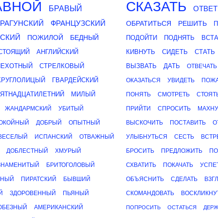
АВНОЙ
СКАЗАТЬ
БРАВЫЙ
ОТВЕТ
РАГУНСКИЙ
ФРАНЦУЗСКИЙ
ОБРАТИТЬСЯ
РЕШИТЬ
ЬСКИЙ
ПОЖИЛОЙ
БЕДНЫЙ
ПОДОЙТИ
ПОДНЯТЬ
ВСТА
СТОЯЩИЙ
АНГЛИЙСКИЙ
КИВНУТЬ
СИДЕТЬ
СТАТЬ
ПЕХОТНЫЙ
СТРЕЛКОВЫЙ
ВЫЗВАТЬ
ДАТЬ
ОТВЕЧАТЬ
КРУГЛОЛИЦЫЙ
ГВАРДЕЙСКИЙ
ОКАЗАТЬСЯ
УВИДЕТЬ
ПОЖА
ЯТНАДЦАТИЛЕТНИЙ
МИЛЫЙ
ПОНЯТЬ
СМОТРЕТЬ
СТОЯТ
ЖАНДАРМСКИЙ
УБИТЫЙ
ПРИЙТИ
СПРОСИТЬ
МАХНУ
ОКОЙНЫЙ
ДОБРЫЙ
ОПЫТНЫЙ
ВЫСКОЧИТЬ
ПОСТАВИТЬ
О
ВЕСЕЛЫЙ
ИСПАНСКИЙ
ОТВАЖНЫЙ
УЛЫБНУТЬСЯ
СЕСТЬ
ВСТР
ДОБЛЕСТНЫЙ
ХМУРЫЙ
БРОСИТЬ
ПРЕДЛОЖИТЬ
ПО
ЗНАМЕНИТЫЙ
БРИТОГОЛОВЫЙ
СХВАТИТЬ
ПОКАЧАТЬ
УСПЕ
ЬНЫЙ
ПИРАТСКИЙ
БЫВШИЙ
ОБЪЯСНИТЬ
СДЕЛАТЬ
ВЗГ
Й
ЗДОРОВЕННЫЙ
ПЬЯНЫЙ
СКОМАНДОВАТЬ
ВОСКЛИКНУ
ЮБЕЗНЫЙ
АМЕРИКАНСКИЙ
ПОПРОСИТЬ
ОСТАТЬСЯ
ДЕРЖ