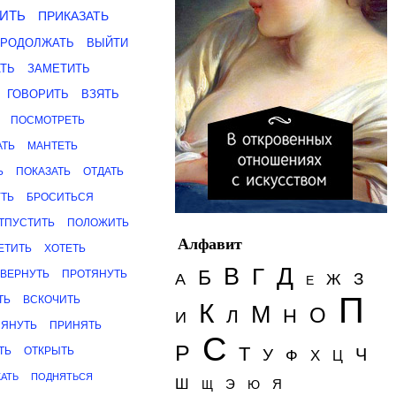
ИТЬ
ПРИКАЗАТЬ
ПРОДОЛЖАТЬ
ВЫЙТИ
ТЬ
ЗАМЕТИТЬ
ГОВОРИТЬ
ВЗЯТЬ
ПОСМОТРЕТЬ
ТЬ
МАНТЕТЬ
Ь
ПОКАЗАТЬ
ОТДАТЬ
ТЬ
БРОСИТЬСЯ
ТПУСТИТЬ
ПОЛОЖИТЬ
Алфавит
ЕТИТЬ
ХОТЕТЬ
Д
В
Г
Б
ВЕРНУТЬ
ПРОТЯНУТЬ
З
А
Ж
Е
П
ТЬ
ВСКОЧИТЬ
К
М
О
Н
Л
И
ЛЯНУТЬ
ПРИНЯТЬ
С
Р
Т
ТЬ
ОТКРЫТЬ
Ч
У
Ф
Х
Ц
АТЬ
ПОДНЯТЬСЯ
Ш
Э
Я
Щ
Ю