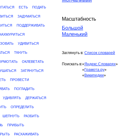
ТАТЬСЯ
ЕСТЬ
ПОДАТЬ
ВИТЬСЯ
ЗАДУМАТЬСЯ
Масштабность
ИТЬСЯ
ПОДДЕРЖИВАТЬ
Большой
Маленький
НАХМУРИТЬСЯ
ЗОВАТЬ
УДИВИТЬСЯ
АТЬСЯ
ТКНУТЬ
Заглянуть в:
Список словарей
ОРМОТАТЬ
ОКЛЕВЕТАТЬ
Поискать в:
«
Яндекс.Словарях
»
«
Грамота.ру
»
УШАТЬСЯ
ЗАТЯНУТЬСЯ
«
Википедии
»
ЕТЬ
ПРОВЕСТИ
ИВАТЬ
ПОГЛАДИТЬ
УДИВЛЯТЬ
ДЕРЖАТЬСЯ
ИТЬ
ОПРЕДЕЛИТЬ
ШЕПНУТЬ
РАЗБИТЬ
ЧЬ
ПРИБЫТЬ
КРЫТЬ
РАСХАЖИВАТЬ