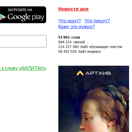
Новости дня
Что ищут?
Что пишут?
Кому это нужно?
53 963 слов
894 224 связей
214 227 380 байт обучающих текстов
56 452 528 байт индекса
 к слову «КАПИТАН»