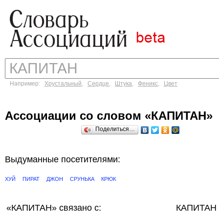
Например:
Хрустальный
,
Сердце
,
Штука
,
Феникс
,
Цвет
Ассоциации со словом «КАПИТАН»
Поделиться…
Выдуманные посетителями:
ХУЙ
ПИРАТ
ДЖОН
СРУНЬКА
КРЮК
«КАПИТАН»
связано с:
КАПИТАН 