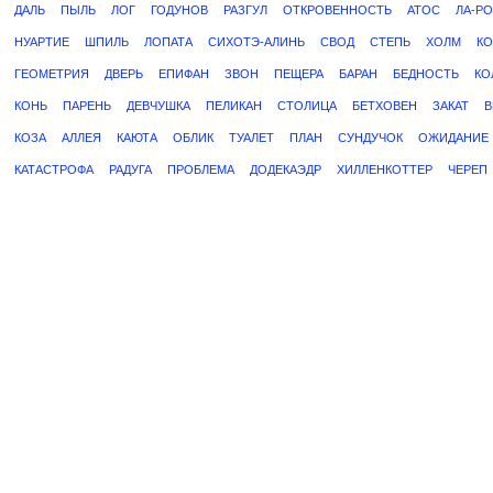
ДАЛЬ
ПЫЛЬ
ЛОГ
ГОДУНОВ
РАЗГУЛ
ОТКРОВЕННОСТЬ
АТОС
ЛА-Р
НУАРТИЕ
ШПИЛЬ
ЛОПАТА
СИХОТЭ-АЛИНЬ
СВОД
СТЕПЬ
ХОЛМ
К
ГЕОМЕТРИЯ
ДВЕРЬ
ЕПИФАН
ЗВОН
ПЕЩЕРА
БАРАН
БЕДНОСТЬ
КО
КОНЬ
ПАРЕНЬ
ДЕВЧУШКА
ПЕЛИКАН
СТОЛИЦА
БЕТХОВЕН
ЗАКАТ
В
КОЗА
АЛЛЕЯ
КАЮТА
ОБЛИК
ТУАЛЕТ
ПЛАН
СУНДУЧОК
ОЖИДАНИЕ
КАТАСТРОФА
РАДУГА
ПРОБЛЕМА
ДОДЕКАЭДР
ХИЛЛЕНКОТТЕР
ЧЕРЕП