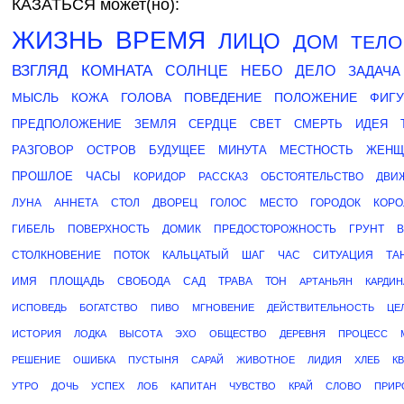
КАЗАТЬСЯ может(но):
ЖИЗНЬ
ВРЕМЯ
ЛИЦО
ДОМ
ТЕЛО
ВЗГЛЯД
КОМНАТА
СОЛНЦЕ
НЕБО
ДЕЛО
ЗАДАЧА
МЫСЛЬ
КОЖА
ГОЛОВА
ПОВЕДЕНИЕ
ПОЛОЖЕНИЕ
ФИГУ
ПРЕДПОЛОЖЕНИЕ
ЗЕМЛЯ
СЕРДЦЕ
СВЕТ
СМЕРТЬ
ИДЕЯ
РАЗГОВОР
ОСТРОВ
БУДУЩЕЕ
МИНУТА
МЕСТНОСТЬ
ЖЕНЩ
ПРОШЛОЕ
ЧАСЫ
КОРИДОР
РАССКАЗ
ОБСТОЯТЕЛЬСТВО
ДВИ
ЛУНА
АННЕТА
СТОЛ
ДВОРЕЦ
ГОЛОС
МЕСТО
ГОРОДОК
КОРО
ГИБЕЛЬ
ПОВЕРХНОСТЬ
ДОМИК
ПРЕДОСТОРОЖНОСТЬ
ГРУНТ
СТОЛКНОВЕНИЕ
ПОТОК
КАЛЬЦАТЫЙ
ШАГ
ЧАС
СИТУАЦИЯ
ТА
ИМЯ
ПЛОЩАДЬ
СВОБОДА
САД
ТРАВА
ТОН
АРТАНЬЯН
КАРДИН
ИСПОВЕДЬ
БОГАТСТВО
ПИВО
МГНОВЕНИЕ
ДЕЙСТВИТЕЛЬНОСТЬ
ЦЕ
ИСТОРИЯ
ЛОДКА
ВЫСОТА
ЭХО
ОБЩЕСТВО
ДЕРЕВНЯ
ПРОЦЕСС
РЕШЕНИЕ
ОШИБКА
ПУСТЫНЯ
САРАЙ
ЖИВОТНОЕ
ЛИДИЯ
ХЛЕБ
К
УТРО
ДОЧЬ
УСПЕХ
ЛОБ
КАПИТАН
ЧУВСТВО
КРАЙ
СЛОВО
ПРИР