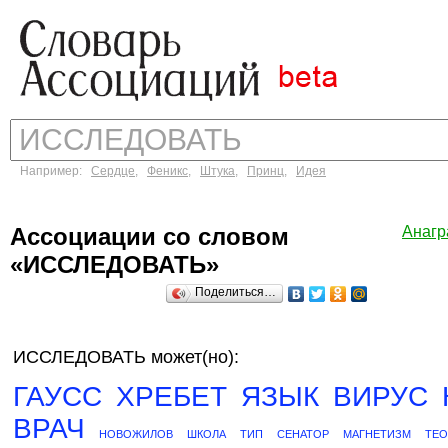
Например:
Сердце
,
Феникс
,
Штука
,
Принц
,
Идея
Ассоциации со словом
Анаг
«ИССЛЕДОВАТЬ»
Поделиться…
ИССЛЕДОВАТЬ может(но):
ГАУСС
ХРЕБЕТ
ЯЗЫК
ВИРУС
ВРАЧ
НОВОЖИЛОВ
ШКОЛА
ТИП
СЕНАТОР
МАГНЕТИЗМ
ТЕ