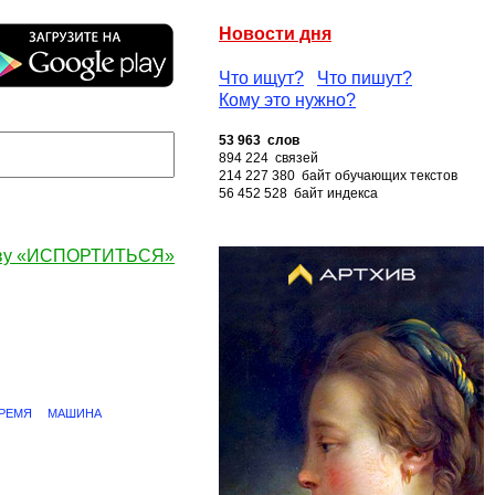
Новости дня
Что ищут?
Что пишут?
Кому это нужно?
53 963 слов
894 224 связей
214 227 380 байт обучающих текстов
56 452 528 байт индекса
ову «ИСПОРТИТЬСЯ»
РЕМЯ
МАШИНА